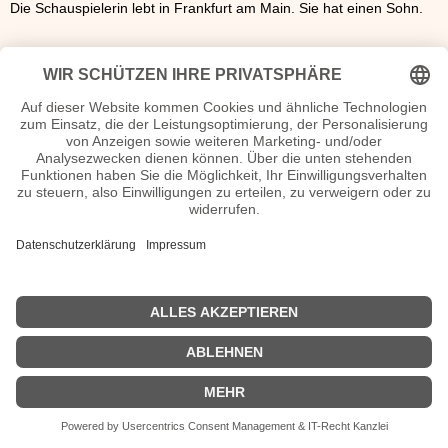
Die Schauspielerin lebt in Frankfurt am Main. Sie hat einen Sohn.
Anke Sevenich Wiki, Herkunft, Geburtstag, verheiratet, Kinder
etc.
n.n.v. - Die offizielle Anke Sevenich Homepage
Movies Anke Sevenich Filme
n.n.v.
| Biografie kurz |
Personen
|
Impressum
|