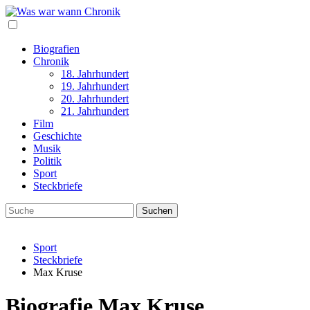
Biografien
Chronik
18. Jahrhundert
19. Jahrhundert
20. Jahrhundert
21. Jahrhundert
Film
Geschichte
Musik
Politik
Sport
Steckbriefe
Sport
Steckbriefe
Max Kruse
Biografie Max Kruse