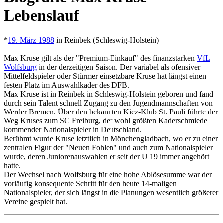
Lebenslauf
*
19. März 1988
in Reinbek (Schleswig-Holstein)
Max Kruse gilt als der "Premium-Einkauf" des finanzstarken
VfL
Wolfsburg
in der derzeitigen Saison. Der variabel als ofensiver
Mittelfeldspieler oder Stürmer einsetzbare Kruse hat längst einen
festen Platz im Auswahlkader des DFB.
Max Kruse ist in Reinbek in Schleswig-Holstein geboren und fand
durch sein Talent schnell Zugang zu den Jugendmannschaften von
Werder Bremen. Über den bekannten Kiez-Klub St. Pauli führte der
Weg Kruses zum SC Freiburg, der wohl größten Kaderschmiede
kommender Nationalspieler in Deutschland.
Berühmt wurde Kruse letztlich in Mönchengladbach, wo er zu einer
zentralen Figur der "Neuen Fohlen" und auch zum Nationalspieler
wurde, deren Juniorenauswahlen er seit der U 19 immer angehört
hatte.
Der Wechsel nach Wolfsburg für eine hohe Ablösesumme war der
vorläufig konsequente Schritt für den heute 14-maligen
Nationalspieler, der sich längst in die Planungen wesentlich größerer
Vereine gespielt hat.