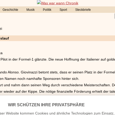
Geschichte
Musik
Politik
Sport
Steckbriefe
zi
slauf
ca
ls Pilot in der Formel-1 glänzte. Die neue Hoffnung der Italiener auf go
ndo Alonso. Giovinazzi betont stets, dass er seinen Platz in der Formel
oßen Namen noch namhafte Sponsoren hinter sich.
art und nahm dann seinen Weg durch verschiedene Meisterschaften. Do
r wieder auf der Kippe. Die nötige finanzielle Förderung erhielt der ta
ennfahrers Sean Gelael.
sche Rennstall Ferrari auf den schnellen Landsmann aufmerksam und eng
fahrten für Alfa Romeao Sauber. Dort bekam er 2018 unvermutet die Ch