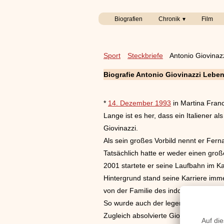
Biografien
Chronik
Film
Sport
Steckbriefe
Antonio Giovinaz
Biografie Antonio Giovinazzi Leben
*
14. Dezember 1993
in Martina Fran
Lange ist es her, dass ein Italiener a
Giovinazzi.
Als sein großes Vorbild nennt er Ferna
Tatsächlich hatte er weder einen gr
2001 startete er seine Laufbahn im K
Hintergrund stand seine Karriere imme
von der Familie des indonesischen R
So wurde auch der legendäre italieni
Zugleich absolvierte Giovinazzi Test