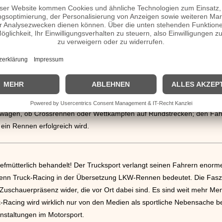
ales und öffentliches Interesse hervorrufen, so hat auch der Motorrad
ziplinen und Klassen ausgetragen werden, gehören zu den sportlichen
iwagen, ob Crossrennen oder Wettkämpfen auf Rundstrecken; den Fah
in Rennen erfolgreich wird.
efmütterlich behandelt! Der Trucksport verlangt seinen Fahrern enorme 
enn Truck-Racing in der Übersetzung LKW-Rennen bedeutet. Die Faszi
 Zuschauerpräsenz wider, die vor Ort dabei sind. Es sind weit mehr Me
Racing wird wirklich nur von den Medien als sportliche Nebensache beh
nstaltungen im Motorsport.