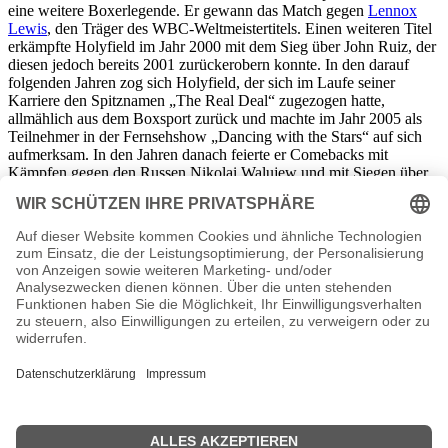
eine weitere Boxerlegende. Er gewann das Match gegen
Lennox
Lewis
, den Träger des WBC-Weltmeistertitels. Einen weiteren Titel
erkämpfte Holyfield im Jahr 2000 mit dem Sieg über John Ruiz, der
diesen jedoch bereits 2001 zurückerobern konnte. In den darauf
folgenden Jahren zog sich Holyfield, der sich im Laufe seiner
Karriere den Spitznamen „The Real Deal“ zugezogen hatte,
allmählich aus dem Boxsport zurück und machte im Jahr 2005 als
Teilnehmer in der Fernsehshow „Dancing with the Stars“ auf sich
aufmerksam. In den Jahren danach feierte er Comebacks mit
Kämpfen gegen den Russen Nikolai Walujew und mit Siegen über
Brian Nielsen und den Südafrikaner
Francois Botha
.
Seine eigene Vergangenheit in der sozial benachteiligten
Arbeiterschicht in Atlanta inspirierte Evander Holyfield, seinen
außergewöhnlichen Erfolg und den damit verbundenen Reichtum zu
teilen und im Jahr 1993 die Evander Holyfield Foundation zu
gründen. Die wohltätige Organisation unterstützt Kinder und
Jugendliche, die aus unterprivilegierten Familien stammen, finanziell
in der Umsetzung ihrer Pläne für Ausbildung und dabei, athletische
Ambitionen zu verwirklichen. Die von Evander Holyfield und
seiner Foundation zur Verfügung gestellten Gelder kommen sowohl
Sportvereinen und Schulen, als auch Einrichtungen wie
Kinderheimen, Spitälern und Stellen für Armenausspeisungen in
vielen Städten der Vereinigten Staaten zugute.
Steckbrief Evander Holyfield Seiten
- Die offizielle Evander Holyfield Homepage