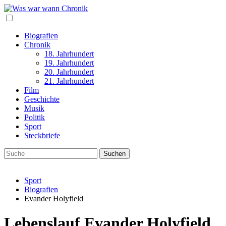
Biografien
Chronik
18. Jahrhundert
19. Jahrhundert
20. Jahrhundert
21. Jahrhundert
Film
Geschichte
Musik
Politik
Sport
Steckbriefe
Sport
Biografien
Evander Holyfield
Lebenslauf Evander Holyfield