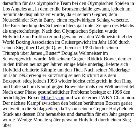
daraufhin für das olympische Team bei den Olympischen Spielen in
Los Angeles an, in dem er die Bronzemedaille gewann, jedoch im
Semifinale disqualifiziert wurde, da er seinem Gegner, dem
Neuseeländer Kevin Barry, einen regelwidrigen Schlag versetzte.
Die Entscheidung des Schiedsrichters galt unter Zeugen des Matchs
als ungerechtfertigt. Nach den Olympischen Spielen wurde
Holyfield zum Profiboxer und gewann erst den Weltmeistertitel der
World Boxing Association im Cruisergewicht im Jahr 1986 durch
seinen Sieg über Dwight Qawi, bevor er 1990 durch seinen
Triumph über James „Buster“ Douglas Weltmeister im
Schwergewicht wurde. Mit seinem Gegner Riddick Bowe, dem er
in den frühen neunziger Jahren einige Male unterlag, lieferte sich
Holyfield erbitterte Kämpfe um den Titel. Nach seiner Niederlage
im Jahr 1992 erwog er kurzfristig seinen Rücktritt aus dem
Boxsport, stieg jedoch 1993 wieder höchst erfolgreich in den Ring
und holte sich im Kampf gegen Bowe abermals den Weltmeistertitel.
Nach einer Phase gesundheitlicher Probleme besiegte er 1996 den
berüchtigten Boxer
Mike Tyson
und wurde erneut WBA Champion.
Der nächste Kampf zwischen den beiden berühmten Boxern geriet
weltweit in die Schlagzeilen, da Tyson seinem Gegner Holyfield ein
Stück aus dessen Ohr herausbiss und daraufhin für ein Jahr gesperrt
wurde. Wenige Monate später gewann Holyfield durch einen Sieg
über