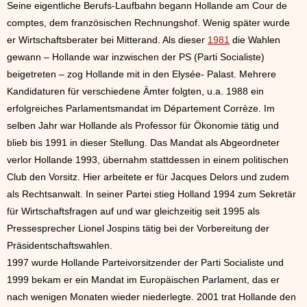
Seine eigentliche Berufs-Laufbahn begann Hollande am Cour de
comptes, dem französischen Rechnungshof. Wenig später wurde
er Wirtschaftsberater bei Mitterand. Als dieser
1981
die Wahlen
gewann – Hollande war inzwischen der PS (Parti Socialiste)
beigetreten – zog Hollande mit in den Elysée- Palast. Mehrere
Kandidaturen für verschiedene Ämter folgten, u.a. 1988 ein
erfolgreiches Parlamentsmandat im Département Corrèze. Im
selben Jahr war Hollande als Professor für Ökonomie tätig und
blieb bis 1991 in dieser Stellung. Das Mandat als Abgeordneter
verlor Hollande 1993, übernahm stattdessen in einem politischen
Club den Vorsitz. Hier arbeitete er für Jacques Delors und zudem
als Rechtsanwalt. In seiner Partei stieg Holland 1994 zum Sekretär
für Wirtschaftsfragen auf und war gleichzeitig seit 1995 als
Pressesprecher Lionel Jospins tätig bei der Vorbereitung der
Präsidentschaftswahlen.
1997 wurde Hollande Parteivorsitzender der Parti Socialiste und
1999 bekam er ein Mandat im Europäischen Parlament, das er
nach wenigen Monaten wieder niederlegte. 2001 trat Hollande den