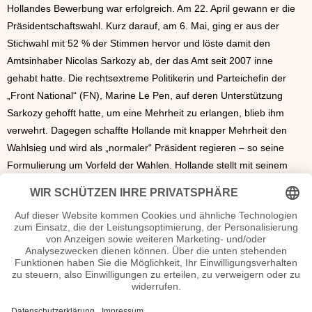
Hollandes Bewerbung war erfolgreich. Am 22. April gewann er die
Präsidentschaftswahl. Kurz darauf, am 6. Mai, ging er aus der
Stichwahl mit 52 % der Stimmen hervor und löste damit den
Amtsinhaber Nicolas Sarkozy ab, der das Amt seit 2007 inne
gehabt hatte. Die rechtsextreme Politikerin und Parteichefin der
„Front National“ (FN), Marine Le Pen, auf deren Unterstützung
Sarkozy gehofft hatte, um eine Mehrheit zu erlangen, blieb ihm
verwehrt. Dagegen schaffte Hollande mit knapper Mehrheit den
Wahlsieg und wird als „normaler“ Präsident regieren – so seine
Formulierung um Vorfeld der Wahlen. Hollande stellt mit seinem
Reformprogramm, dass weniger auf einen Sparkurs setzt, sondern
auf Wachstum und Gerechtigkeit, eine große und auch
internationale Herausforderung dar. Wie die Euro-Krise von ihm
gemeistert wird, wie seine Zusammenarbeit mit der
Bundeskanzlerin Angela Merkel
sein wird und wie er seine
Vorhaben im Sinne der Gerechtigkeit durchsetzt, dem allen sieht
nicht allein Frankreich mit Spannung entgegen.
Hollande ist seit 2007 mit der Politjournalistin Valérie Trierweiler