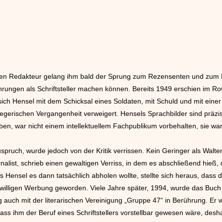
ngen Redakteur gelang ihm bald der Sprung zum Rezensenten und zum Le
fahrungen als Schriftsteller machen können. Bereits 1949 erschien im Ro
ch Hensel mit dem Schicksal eines Soldaten, mit Schuld und mit einer 
riegerischen Vergangenheit verweigert. Hensels Sprachbilder sind präzis
iben, war nicht einem intellektuellem Fachpublikum vorbehalten, sie 
spruch, wurde jedoch von der Kritik verrissen. Kein Geringer als Wal
urnalist, schrieb einen gewaltigen Verriss, in dem es abschließend hie
ls Hensel es dann tatsächlich abholen wollte, stellte sich heraus, dass
eiwilligen Werbung geworden. Viele Jahre später, 1994, wurde das Buch 
 auch mit der literarischen Vereinigung „Gruppe 47“ in Berührung. Er
, dass ihm der Beruf eines Schriftstellers vorstellbar gewesen wäre, desh