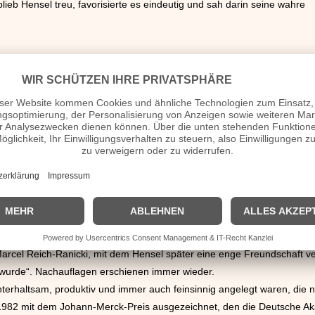
lieb Hensel treu, favorisierte es eindeutig und sah darin seine wahre
 nicht aus.
t seinem zweibändigen Schauspielführer „Spielplan“, der 1966 erschien
rcel Reich-Ranicki, mit dem Hensel später eine enge Freundschaft ver
ht wurde“. Nachauflagen erschienen immer wieder.
e unterhaltsam, produktiv und immer auch feinsinnig angelegt waren, die n
 1982 mit dem Johann-Merck-Preis ausgezeichnet, den die Deutsche A