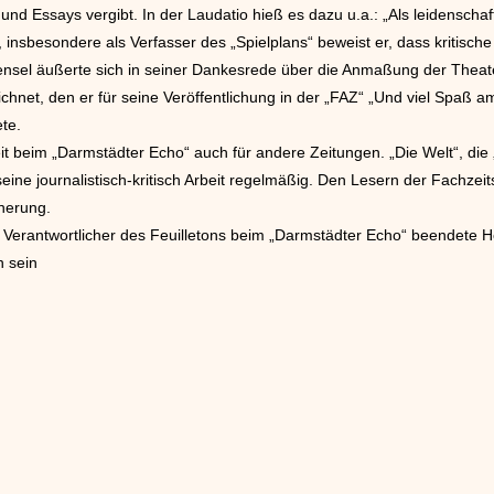
n und Essays vergibt. In der Laudatio hieß es dazu u.a.: „Als leidenscha
insbesondere als Verfasser des „Spielplans“ beweist er, dass kritisch
nsel äußerte sich in seiner Dankesrede über die Anmaßung der Theat
net, den er für seine Veröffentlichung in der „FAZ“ „Und viel Spaß am
ete.
it beim „Darmstädter Echo“ auch für andere Zeitungen. „Die Welt“, die
ne journalistisch-kritisch Arbeit regelmäßig. Den Lesern der Fachzeits
nnerung.
nd Verantwortlicher des Feuilletons beim „Darmstädter Echo“ beendete H
n sein