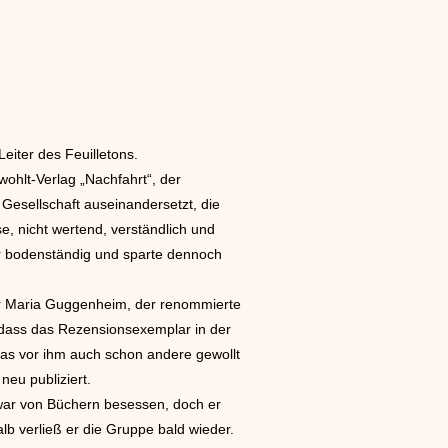
iter des Feuilletons.
wohlt-Verlag „Nachfahrt“, der
Gesellschaft auseinandersetzt, die
e, nicht wertend, verständlich und
war bodenständig und sparte dennoch
ter Maria Guggenheim, der renommierte
ß, dass das Rezensionsexemplar in der
 das vor ihm auch schon andere gewollt
neu publiziert.
 war von Büchern besessen, doch er
alb verließ er die Gruppe bald wieder.