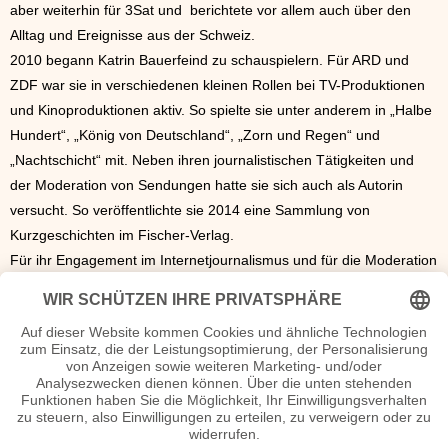
aber weiterhin für 3Sat und berichtete vor allem auch über den
Alltag und Ereignisse aus der Schweiz.
2010 begann Katrin Bauerfeind zu schauspielern. Für ARD und
ZDF war sie in verschiedenen kleinen Rollen bei TV-Produktionen
und Kinoproduktionen aktiv. So spielte sie unter anderem in „Halbe
Hundert“, „König von Deutschland“, „Zorn und Regen“ und
„Nachtschicht“ mit. Neben ihren journalistischen Tätigkeiten und
der Moderation von Sendungen hatte sie sich auch als Autorin
versucht. So veröffentlichte sie 2014 eine Sammlung von
Kurzgeschichten im Fischer-Verlag.
Für ihr Engagement im Internetjournalismus und für die Moderation
der Sendung „Ehrensenf“ erhielt sie 2006 den Grimme Online
Award und 2007 den New Media Award. Sie war mehrere Male für
den Grimmepreis nominiert. Katrin Bauerfeind erhielt zudem
zahlreiche Auszeichnungen für ihre Moderation und ihr
journalistisches Talent. 2013 erhielt sie den „myself Liebling“-Preis.
Auch ihr Buch hatte Aufsehen erregt und war von den Rezensenten
wohlwollend angenommen worden.