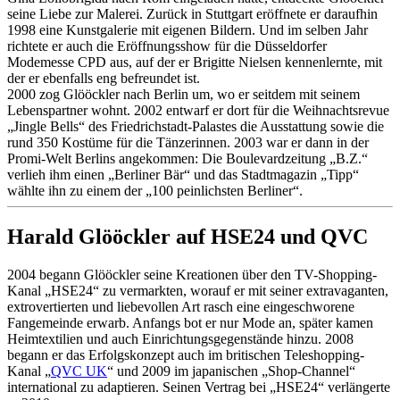
seine Liebe zur Malerei. Zurück in Stuttgart eröffnete er daraufhin
1998 eine Kunstgalerie mit eigenen Bildern. Und im selben Jahr
richtete er auch die Eröffnungsshow für die Düsseldorfer
Modemesse CPD aus, auf der er Brigitte Nielsen kennenlernte, mit
der er ebenfalls eng befreundet ist.
2000 zog Glööckler nach Berlin um, wo er seitdem mit seinem
Lebenspartner wohnt. 2002 entwarf er dort für die Weihnachtsrevue
„Jingle Bells“ des Friedrichstadt-Palastes die Ausstattung sowie die
rund 350 Kostüme für die Tänzerinnen. 2003 war er dann in der
Promi-Welt Berlins angekommen: Die Boulevardzeitung „B.Z.“
verlieh ihm einen „Berliner Bär“ und das Stadtmagazin „Tipp“
wählte ihn zu einem der „100 peinlichsten Berliner“.
Harald Glööckler auf HSE24 und QVC
2004 begann Glööckler seine Kreationen über den TV-Shopping-
Kanal „HSE24“ zu vermarkten, worauf er mit seiner extravaganten,
extrovertierten und liebevollen Art rasch eine eingeschworene
Fangemeinde erwarb. Anfangs bot er nur Mode an, später kamen
Heimtextilien und auch Einrichtungsgegenstände hinzu. 2008
begann er das Erfolgskonzept auch im britischen Teleshopping-
Kanal „
QVC UK
“ und 2009 im japanischen „Shop-Channel“
international zu adaptieren. Seinen Vertrag bei „HSE24“ verlängerte