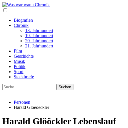
Biografien
Chronik
18. Jahrhundert
19. Jahrhundert
20. Jahrhundert
21. Jahrhundert
Film
Geschichte
Musik
Politik
Sport
Steckbriefe
Personen
Harald Gloeoeckler
Harald Glööckler Lebenslauf