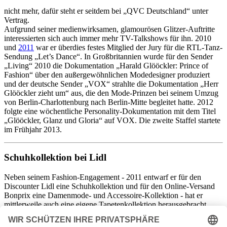
nicht mehr, dafür steht er seitdem bei „QVC Deutschland“ unter
Vertrag.
Aufgrund seiner medienwirksamen, glamourösen Glitzer-Auftritte
interessierten sich auch immer mehr TV-Talkshows für ihn. 2010
und
2011
war er überdies festes Mitglied der Jury für die RTL-Tanz-
Sendung „Let’s Dance“. In Großbritannien wurde für den Sender
„Living“ 2010 die Dokumentation „Harald Glööckler: Prince of
Fashion“ über den außergewöhnlichen Modedesigner produziert
und der deutsche Sender „VOX“ strahlte die Dokumentation „Herr
Glööckler zieht um“ aus, die den Mode-Prinzen bei seinem Umzug
von Berlin-Charlottenburg nach Berlin-Mitte begleitet hatte. 2012
folgte eine wöchentliche Personality-Dokumentation mit dem Titel
„Glööckler, Glanz und Gloria“ auf VOX. Die zweite Staffel startete
im Frühjahr 2013.
Schuhkollektion bei Lidl
Neben seinem Fashion-Engagement - 2011 entwarf er für den
Discounter Lidl eine Schuhkollektion und für den Online-Versand
Bonprix eine Damenmode- und Accessoire-Kollektion - hat er
mittlerweile auch eine eigene Tapetenkollektion herausgebracht.
Darüber hinaus ist Harald Glööckler auch sozial sehr engagiert:
2009 stiftete er den mit 5.000 EUR dotierten „Harald Glööckler