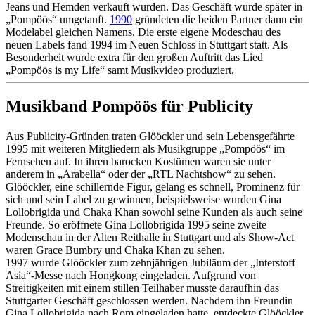
Jeans und Hemden verkauft wurden. Das Geschäft wurde später in
„Pompöös“ umgetauft.
1990
gründeten die beiden Partner dann ein
Modelabel gleichen Namens. Die erste eigene Modeschau des
neuen Labels fand 1994 im Neuen Schloss in Stuttgart statt. Als
Besonderheit wurde extra für den großen Auftritt das Lied
„Pompöös is my Life“ samt Musikvideo produziert.
Musikband Pompöös für Publicity
Aus Publicity-Gründen traten Glööckler und sein Lebensgefährte
1995 mit weiteren Mitgliedern als Musikgruppe „Pompöös“ im
Fernsehen auf. In ihren barocken Kostümen waren sie unter
anderem in „Arabella“ oder der „RTL Nachtshow“ zu sehen.
Glööckler, eine schillernde Figur, gelang es schnell, Prominenz für
sich und sein Label zu gewinnen, beispielsweise wurden Gina
Lollobrigida und Chaka Khan sowohl seine Kunden als auch seine
Freunde. So eröffnete Gina Lollobrigida 1995 seine zweite
Modenschau in der Alten Reithalle in Stuttgart und als Show-Act
waren Grace Bumbry und Chaka Khan zu sehen.
1997 wurde Glööckler zum zehnjährigen Jubiläum der „Interstoff
Asia“-Messe nach Hongkong eingeladen. Aufgrund von
Streitigkeiten mit einem stillen Teilhaber musste daraufhin das
Stuttgarter Geschäft geschlossen werden. Nachdem ihn Freundin
Gina Lollobrigida nach Rom eingeladen hatte, entdeckte Glööckler