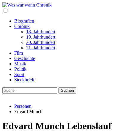
Biografien
Chronik
18. Jahrhundert
19. Jahrhundert
20. Jahrhundert
21. Jahrhundert
Film
Geschichte
Musik
Politik
Sport
Steckbriefe
Personen
Edvard Munch
Edvard Munch Lebenslauf