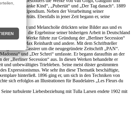
land. Er studierte besonders die Werke von van Gogh, Gauguin und
malte er „Das kranke Kind“, „Pubertät“ und „Der Tag danach“. 1889
riges Künstlerstipendium. Neben der Verarbeitung seiner
d erste Porträts. Ebenfalls in jener Zeit begann er, seine
 zu. Einsamkeit und Melancholie drückten seine Bilder aus und es
November 1892 die Ergebnisse seiner bisherigen Arbeit in Deutschland
ch“ verrufenen Werke führte zur Gründung der „Berliner Secession“
Drachmann, Max Reinhardt und andere. Mit dem Schriftsteller
rlegers Paul Cassirer um die neugegründete Zeitschrift „PAN“.
, „Madonna“ und „Der Schrei“ umfasste. Er begann daraufhin an der
 in der „Berliner Secession“ aus. In diesen Werken behandelte er
t und unbewältigtes Triebleben. Seine meist düster gestimmten
 des Expressionismus. Wie sehr ihn diese Thematik beschäftigte,
Exemplare hinterließ. 1896 ging er, um sich in den Techniken von
hte sich erfolglos an Illustrationen für Baudelaires „Les Fleurs du
 Seine turbulente Liebesbeziehung mit Tulla Larsen endete 1902 mit