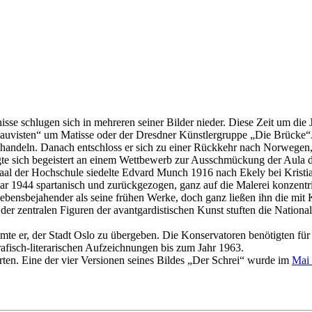
nisse schlugen sich in mehreren seiner Bilder nieder. Diese Zeit um di
Fauvisten“ um Matisse oder der Dresdner Künstlergruppe „Die Brücke“
handeln. Danach entschloss er sich zu einer Rückkehr nach Norwegen, d
gte sich begeistert an einem Wettbewerb zur Ausschmückung der Aula der
al der Hochschule siedelte Edvard Munch 1916 nach Ekely bei Kristia
uar 1944 spartanisch und zurückgezogen, ganz auf die Malerei konzentr
bensbejahender als seine frühen Werke, doch ganz ließen ihn die mit
ne der zentralen Figuren der avantgardistischen Kunst stuften die Nation
timmte er, der Stadt Oslo zu übergeben. Die Konservatoren benötigten 
rafisch-literarischen Aufzeichnungen bis zum Jahr 1963.
en. Eine der vier Versionen seines Bildes „Der Schrei“ wurde im
Mai