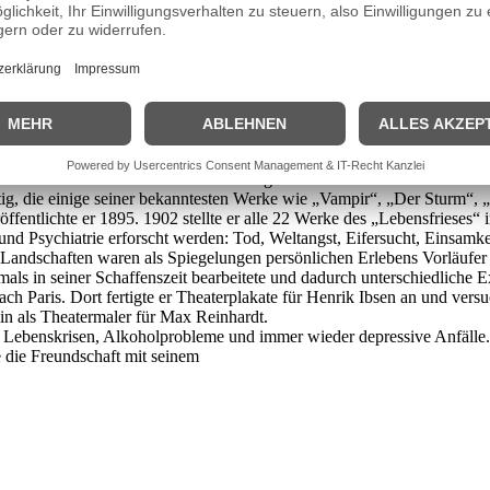
uf Wanderjahren in Italien, wieder in Paris und schließlich in Deutsch
rde in seinen ersten bekannten Werken 1886 deutlich. In diesem Jahr 
tellung. Im Ergebnis erhielt Munch vom norwegischen Staat ein dreijäh
ngsschilderungen norwegischer Landschaften im neoromantischen Stil un
d Munch wandte sich erneut der Verarbeitung seiner Familienerlebnisse
r Schrei“. Auf Einladung des Vereins Berliner Künstler stellte er im 
her Künstler geschlossen. Die Kontroverse über seine als „anarchistis
nner in Deutschland: Walther Rathenau, Harry Graf Kessler, Holger 
delte 1893 nach Berlin über und erlangte Kontakt mit dem Kreis des Ve
rtig, die einige seiner bekanntesten Werke wie „Vampir“, „Der Sturm“
röffentlichte er 1895. 1902 stellte er alle 22 Werke des „Lebensfrieses“
 Psychiatrie erforscht werden: Tod, Weltangst, Eifersucht, Einsamkei
n Landschaften waren als Spiegelungen persönlichen Erlebens Vorläufer
mals in seiner Schaffenszeit bearbeitete und dadurch unterschiedliche 
h Paris. Dort fertigte er Theaterplakate für Henrik Ibsen an und versuc
in als Theatermaler für Max Reinhardt.
n Lebenskrisen, Alkoholprobleme und immer wieder depressive Anfälle.
e die Freundschaft mit seinem