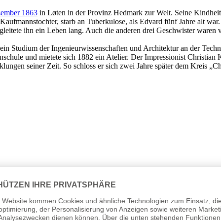
zember 1863
in Løten in der Provinz Hedmark zur Welt. Seine Kindheit v
ine Kaufmannstochter, starb an Tuberkulose, als Edvard fünf Jahre alt wa
begleitete ihn ein Leben lang. Auch die anderen drei Geschwister ware
ein Studium der Ingenieurwissenschaften und Architektur an der Techni
schule und mietete sich 1882 ein Atelier. Der Impressionist Christian 
cklungen seiner Zeit. So schloss er sich zwei Jahre später dem Kreis „
die bürgerliche Moral auflehnte und soziale Gleichheit und sexuelle Frei