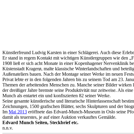
Künstlerfreund Ludvig Karsten in einer Schlägerei. Auch diese Erleb
Er stand in regem Kontakt mit wichtigen Künstlergruppen wie den „
1908 ließ er sich acht Monate in einer Kopenhagener Nervenklinik be
Küstenstadt Kragerø, malte klassische Winterlandschaften und beteili
Außenateliers bauen. Nach der Montage seiner Werke im neuen Festsa
Privat lebte er in den folgenden Jahren bis zu seinem Tod am 23. Jan
Themen der arbeitenden Menschen zu. Manche seiner Bilder wirken le
der dreißiger Jahre bremste seine Produktivität nur zeitweise. Als ei
Munch als entartet ein und konfiszierten 82 seiner Werke.
Seine gesamte künstlerische und literarische Hinterlassenschaft bes
Zeichnungen, 1500 grafischen Blätter, sechs Skulpturen und der biog
Im
Mai 2013
eröffnete das Edvard-Munch-Museum in Oslo seine Pfort
damit als teuerstes, je auf einer Auktion verkauftes Gemälde.
Edvard Munch Seiten, Steckbrief etc.
n.n.v.