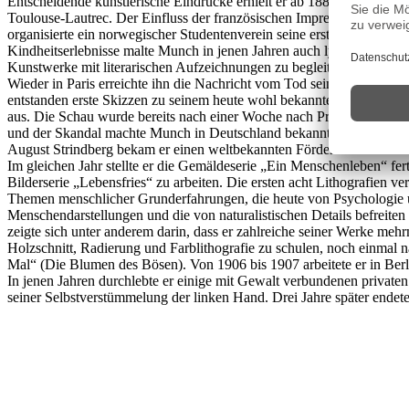
Entscheidende künstlerische Eindrücke erhielt er ab 1885 in Paris, a
Toulouse-Lautrec. Der Einfluss der französischen Impressionisten wu
organisierte ein norwegischer Studentenverein seine erste Einzelauss
Kindheitserlebnisse malte Munch in jenen Jahren auch lyrische Stimmu
Kunstwerke mit literarischen Aufzeichnungen zu begleiten.
Wieder in Paris erreichte ihn die Nachricht vom Tod seines Vaters un
entstanden erste Skizzen zu seinem heute wohl bekanntesten Werk „De
aus. Die Schau wurde bereits nach einer Woche nach Protesten deutsc
und der Skandal machte Munch in Deutschland bekannt. Er gewann Gö
August Strindberg bekam er einen weltbekannten Förderer. Munch sie
Im gleichen Jahr stellte er die Gemäldeserie „Ein Menschenleben“ fe
Bilderserie „Lebensfries“ zu arbeiten. Die ersten acht Lithografien ve
Themen menschlicher Grunderfahrungen, die heute von Psychologie und
Menschendarstellungen und die von naturalistischen Details befreite
zeigte sich unter anderem darin, dass er zahlreiche seiner Werke mehr
Holzschnitt, Radierung und Farblithografie zu schulen, noch einmal nac
Mal“ (Die Blumen des Bösen). Von 1906 bis 1907 arbeitete er in Berl
In jenen Jahren durchlebte er einige mit Gewalt verbundenen private
seiner Selbstverstümmelung der linken Hand. Drei Jahre später endet