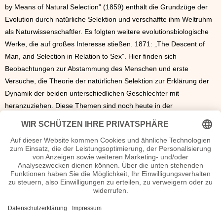
by Means of Natural Selection” (1859) enthält die Grundzüge der
Evolution durch natürliche Selektion und verschaffte ihm Weltruhm
als Naturwissenschaftler. Es folgten weitere evolutionsbiologische
Werke, die auf großes Interesse stießen. 1871: „The Descent of
Man, and Selection in Relation to Sex”. Hier finden sich
Beobachtungen zur Abstammung des Menschen und erste
Versuche, die Theorie der natürlichen Selektion zur Erklärung der
Dynamik der beiden unterschiedlichen Geschlechter mit
heranzuziehen. Diese Themen sind noch heute in der
Evolutionsbiologie von Bedeutung. 1872: „On the Expression of the
Emotions in Man and Animals”. Hierin liegen die Anfänge einer
Wissenschaftsdisziplin, die heute als Evolutionspsychologie aktuell
ist. In seinen letzten Lebensjahren jahrzehnten arbeitete Darwin mit
der Ökologie von Pflanzen, der Blütenbiologie und den
Interaktionen zwischen Tier und Pflanze. Auf diesem Arbeitsgebiet
fand er auch Forschungsbereiche, die bis heute im Rahmen der
Evolutionsökologie durchleuchtet werden. Darwins
außerordentliche Bedeutung für die Nachwelt ist unumstritten.