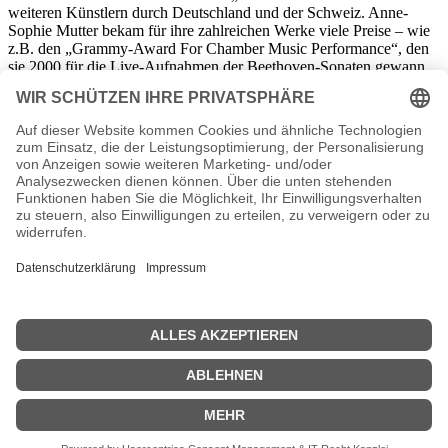
weiteren Künstlern durch Deutschland und der Schweiz. Anne-
Sophie Mutter bekam für ihre zahlreichen Werke viele Preise – wie
z.B. den „Grammy-Award For Chamber Music Performance“, den
sie 2000 für die Live-Aufnahmen der Beethoven-Sonaten gewann.
2002 wurde sie mit den Bayerischen Maximiliansorden für
Wissenschaft und Kunst geehrt – außerdem bekam sie das
österreichische Ehrenkreuz für Wissenschaft und Kunst. Zu dem
wurde sie auch mit dem Bundesverdienstkreuz 1. Klasse
ausgezeichnet. Kompliment! Übrigens: die Musikerin ist auch in
Sachen Wohltätigkeit sehr aktiv. Sie gründete bereits 1987 ihre
eigene Stiftung (Rudolf-Eberle-Stiftung), die sich um die Förderung
von jungen Streichern bemüht. Für März 2010 ist ein Konzert mit
dem „Londoner-Philharmonic-Orchestra“ in der Essener
Philharmonie geplant. Einige wenige Tickets sind noch zu haben!
Anne-Sophie Mutter Seiten, Steckbrief etc.
Videos Anne Sophie Mutter Filme
Anne-Sophie Mutter Lyrics
Anne-Sophie Mutter Discografie
Anne-Sophie Mutter Discography
| © 2013–2023 was-war-wann.de. Alle Rechte vorbehalten. |
|
Impressum
| Kurzbiografie deutsch | Vita |