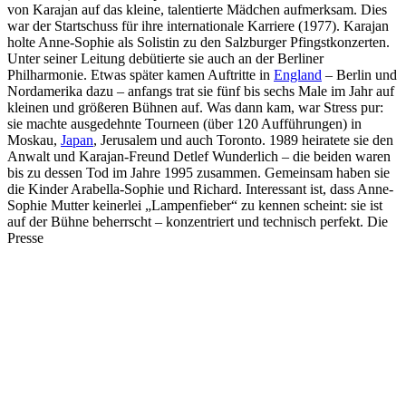
von Karajan auf das kleine, talentierte Mädchen aufmerksam. Dies
war der Startschuss für ihre internationale Karriere (1977). Karajan
holte Anne-Sophie als Solistin zu den Salzburger Pfingstkonzerten.
Unter seiner Leitung debütierte sie auch an der Berliner
Philharmonie. Etwas später kamen Auftritte in
England
– Berlin und
Nordamerika dazu – anfangs trat sie fünf bis sechs Male im Jahr auf
kleinen und größeren Bühnen auf. Was dann kam, war Stress pur:
sie machte ausgedehnte Tourneen (über 120 Aufführungen) in
Moskau,
Japan
, Jerusalem und auch Toronto. 1989 heiratete sie den
Anwalt und Karajan-Freund Detlef Wunderlich – die beiden waren
bis zu dessen Tod im Jahre 1995 zusammen. Gemeinsam haben sie
die Kinder Arabella-Sophie und Richard. Interessant ist, dass Anne-
Sophie Mutter keinerlei „Lampenfieber“ zu kennen scheint: sie ist
auf der Bühne beherrscht – konzentriert und technisch perfekt. Die
Presse