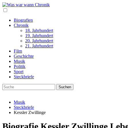
Biografien
Chronik
18. Jahrhundert
19. Jahrhundert
20. Jahrhundert
21. Jahrhundert
Film
Geschichte
Musik
Politik
Sport
Steckbriefe
Musik
Steckbriefe
Kessler Zwillinge
Biografie Kessler Zwillinge Le