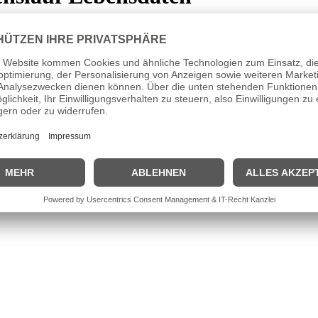
isterten, wurden von ihren Eltern sehr gefördert. Als Sechsjährige erhi
fung der dortigen Operntanzschule. Zwei Jahre später nutzten sie ein 
Revuetheater „Palladium“. Nachdem sie dort 1955 der Direktor des Paris
willinge international bekannt. Sie spielten gemeinsam in zahlreichen
viertel Grünwald bei München.