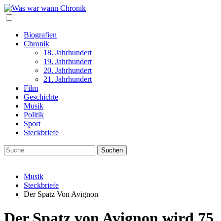
Biografien
Chronik
18. Jahrhundert
19. Jahrhundert
20. Jahrhundert
21. Jahrhundert
Film
Geschichte
Musik
Politik
Sport
Steckbriefe
Musik
Steckbriefe
Der Spatz Von Avignon
Der Spatz von Avignon wird 75