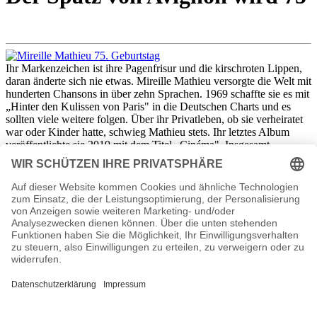
Ihr Markenzeichen ist ihre Pagenfrisur und die kirschroten Lippen,
daran änderte sich nie etwas. Mireille Mathieu versorgte die Welt mit
hunderten Chansons in über zehn Sprachen. 1969 schaffte sie es mit
„Hinter den Kulissen von Paris" in die Deutschen Charts und es
sollten viele weitere folgen. Über ihr Privatleben, ob sie verheiratet
war oder Kinder hatte, schwieg Mathieu stets. Ihr letztes Album
veröffentlichte sie 2019 mit dem Titel „Cinéma". Insgesamt
verkaufte die französische Sängerin 190 Millionen Tonträger. Die
Trägerin des Bundesverdienstkreuzes feiert am 22. Juli 2021 ihren
75. Geburtstag.
Mireille Mathieu Seiten, Herkunft,
verheiratet, Kinder, Kurzbio etc.
Mireille Mathieu Biografie