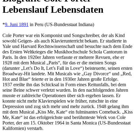
Lebenslauf Lebensdaten
*
9. Juni 1891
in Peru (US-Bundesstaat Indiana)
Cole Porter war ein Komponist und Songschreiber, der als Kind
sowohl Geigen- als auch Klavierunterricht bekam. Er studierte in
Yale und Harvard Rechtswissenschaft und besuchte nach dem Ende
des Ersten Weltkrieges die Musikhochschule Schola Cantorum in
Paris. In den 1920er Jahren verfasste er mehrere Revuen, ehe er
1928 mit dem Musical „Paris“, für das er die meisten Songs
(darunter „Let’s Do It, Let’s Fall in Love“) beisteuerte, seinen ersten
Broadway-Hit landete. Mit Musicals wie „Gay Divorce“ und „Red,
Hot and Blue“ feierte er in den 1930er Jahren große Erfolge.
1937 ereilte ihn das Schicksal in Form eines Reitunfalls, bei dem
seine Beine schwer verletzt wurden. In den nachfolgenden Jahren
musste er zahlreiche Operationen über sich ergehen lassen. Er
konnte nicht mehr Klavierspielen wie früher, rutschte in eine
Depression und zog sich mehr und mehr zurück. 1948 gelang ihm
mit dem Musical „Kiss Me, Kate“ ein fulminantes Comeback. „Kiss
Me, Kate“ ist das erfolgreichste und berühmteste Werk von Cole
Porter, der am 15. Oktober 1964 in Santa Monica (US-Bundesstaat
Kalifornien) verstarb.