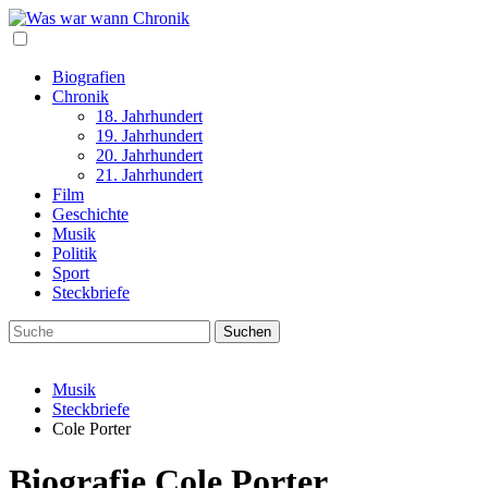
Biografien
Chronik
18. Jahrhundert
19. Jahrhundert
20. Jahrhundert
21. Jahrhundert
Film
Geschichte
Musik
Politik
Sport
Steckbriefe
Musik
Steckbriefe
Cole Porter
Biografie Cole Porter