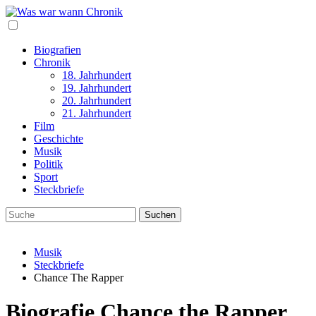
Biografien
Chronik
18. Jahrhundert
19. Jahrhundert
20. Jahrhundert
21. Jahrhundert
Film
Geschichte
Musik
Politik
Sport
Steckbriefe
Musik
Steckbriefe
Chance The Rapper
Biografie Chance the Rapper