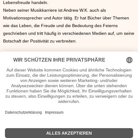
Lebensfreude handeln.
Neben seiner Musikkarriere ist Andrew W.K. auch als
Motivationssprecher und Autor tätig. Er hat Bücher über Themen
wie das Leben, die Freude und die Bedeutung des Feierns
geschrieben und tritt häufig in verschiedenen Medien auf, um seine
Botschaft der Positivität zu verbreiten.
Seiten Andrew W.K. Herkunft, verheiratet, Kurzbio etc.
n.n.v. - Die offizielle Andrew W.K. Homepage
Musik Andrew W.K. Diskografie
2011 - Fang deine Träume ein
2013 - Umarm die Welt mit mir
2015 - Verzaubert
2016 - Echt
2018 - Es ist nie zu spät
2019 - Lust