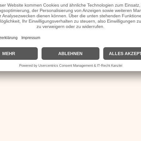
se
en