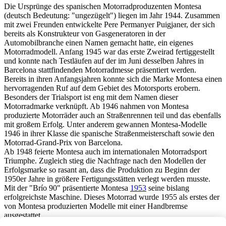
Die Ursprünge des spanischen Motorradproduzenten Montesa
(deutsch Bedeutung: "ungezügelt") liegen im Jahr 1944. Zusammen
mit zwei Freunden entwickelte Pere Permanyer Puigjaner, der sich
bereits als Konstrukteur von Gasgeneratoren in der
Automobilbranche einen Namen gemacht hatte, ein eigenes
Motorradmodell. Anfang 1945 war das erste Zweirad fertiggestellt
und konnte nach Testläufen auf der im Juni desselben Jahres in
Barcelona stattfindenden Motorradmesse präsentiert werden.
Bereits in ihren Anfangsjahren konnte sich die Marke Montesa einen
hervorragenden Ruf auf dem Gebiet des Motorsports erobern.
Besonders der Trialsport ist eng mit dem Namen dieser
Motorradmarke verknüpft. Ab 1946 nahmen von Montesa
produzierte Motorräder auch an Straßenrennen teil und das ebenfalls
mit großem Erfolg. Unter anderem gewannen Montesa-Modelle
1946 in ihrer Klasse die spanische Straßenmeisterschaft sowie den
Motorrad-Grand-Prix von Barcelona.
Ab 1948 feierte Montesa auch im internationalen Motorradsport
Triumphe. Zugleich stieg die Nachfrage nach den Modellen der
Erfolgsmarke so rasant an, dass die Produktion zu Beginn der
1950er Jahre in größere Fertigungsstätten verlegt werden musste.
Mit der "Brío 90" präsentierte Montesa
1953
seine bislang
erfolgreichste Maschine. Dieses Motorrad wurde 1955 als erstes der
von Montesa produzierten Modelle mit einer Handbremse
ausgestattet.
Ab 1959 belieferte Montesa auch Japan. Vier Jahre später verfügte