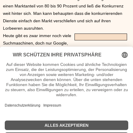
einen Marktanteil von 80 bis 90 Prozent und ließ die Konkurrenz
weit hinter sich. Man kann behaupten dass die konkurrierenden
Dienste einfach den Markt verschliefen und sich auf ihren
Lorbeeren ausruhten.
Heute gibt es zwar immer noch viele
Suchmaschinen, doch nur Google,
MSN und
Yahoo
! bestimmen den Markt. Alle drei Systeme
verwenden ähnliche (aber streng geheime) Algorithmen und haben
das Google-Prinzip des PageRanks konsequent ausdifferenziert.
Suchmaschinen-Optimierung
ist damit schwerer aber auch
interessanter geworden. Wer heute gut ranken will, muss mehr auf
dem Kasten haben als ein paar geschickt gewählte Keywords im
HTML-Code. Erfolgreiches Ranking heißt: Aktivieren von externen
Links mit hohem Qualitätsfaktor, sogenannten Autoritätsseiten. Der
Pagerank wurde von Google inzwischen abgeschafft. Zunehmend
wurde auch Wert auf den Standort des Users gelegt, was an immer
präziseren Standortidentifizierung der User durch die IP-Adressen
möglich wurde.