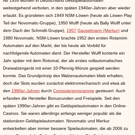
Ab 1935 wurden in Deutschland Geldspielautomaten
weitestgehend verboten, in den späten 1940er-Jahren aber wieder
erlaubt. Es gründeten sich 1949 NSM-Löwen (heute als Löwen Play
Teil der Novomatic-Gruppe), 1950 Wulff (heute als Bally Wulff unter
dem Dach der Schmidt-Gruppe),
1957
Gauselmann (Merkur)
und
1980 Novomatic. NSM-Löwen brachte 1952 den ersten Rotamint-
Automaten auf den Markt, der bis heute als Vorbild für
nachfolgende Automaten dient. Der Hersteller Wulff konterte ein
Jahr später mit dem Rotomat, der als erstes vollautomatisches
Dreiwalzengerät mit einer 10-Pfennig-Münze gespielt werden
konnte. Das Grundprinzip des Walzenautomaten blieb erhalten,
doch die Slots wurden zunächst elektromechanisch und etwa ab
den
1980er-Jahren
durch
Computerprogramme
gesteuert. Auch
erfanden die Hersteller Bonusrunden und Freispiele. Seit den
späten 1990er-Jahren gibt es Geldspielautomaten in den Online-
Casinos. Sie waren allerdings anfangs weniger populär als die
stationären Geldspielautomaten. Novomatic und Merkur
entwickelten aber immer bessere Spielautomaten, die ab 2006 zu