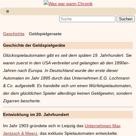
Geschichte
Geldspielgeraete
Geldspielgeräte
Geschichte der
Glücksspielautomaten gibt es seit dem späten 19. Jahrhundert. Sie
waren zuerst in den USA verbreitet und gelangten ab den 1890er-
Jahren nach Europa. In Deutschland wurde der erste dieser
Automaten im Jahr 1895 durch das Unternehmen E.G. Lochmann
& Co. aufgestellt. Es handelte sich um einen Würfelspielautomaten,
der dem glücklichen Spieler allerdings keinen Geldgewinn, sondern
Zigarren bescherte.
Entwicklung im 20. Jahrhundert
Im Jahr 1903 gründete sich in Leipzig das
Unternehmen Max
Jentzsch & Meerz
, das exklusiv Spielautomaten entwickelte.