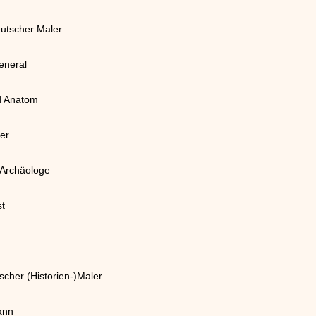
eutscher Maler
eneral
nd Anatom
ler
 Archäologe
st
scher (Historien-)Maler
mann