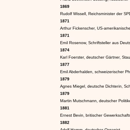
1869
Rudolf Wissell, Reichsminister der S
1871
Arthur Fickenscher, US-amerikanisch
1871
Emil Rosenow, Schriftsteller aus Deut
1874
Karl Foerster, deutscher Gärtner, Stau
1877
Emil Abderhalden, schweizerischer Ph
1879
Agnes Miegel, deutsche Dichterin, Schri
1879
Martin Mutschmann, deutscher Politike
1881
Ernest Bevin, britischer Gewerkschafts
1882
Adolf Hamm, deutscher Organist