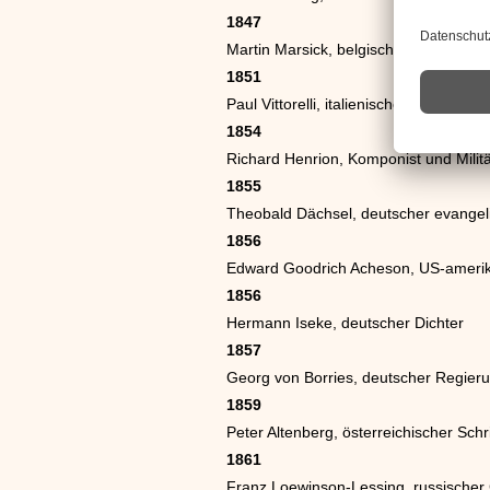
1847
Martin Marsick, belgischer Violinvirtu
1851
Paul Vittorelli, italienischer Richter
1854
Richard Henrion, Komponist und Militä
1855
Theobald Dächsel, deutscher evangel
1856
Edward Goodrich Acheson, US-amerik
1856
Hermann Iseke, deutscher Dichter
1857
Georg von Borries, deutscher Regie
1859
Peter Altenberg, österreichischer Schrif
1861
Franz Loewinson-Lessing, russischer