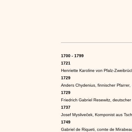
1700 - 1799
1721
Henriette Karoline von Pfalz-Zweibrück
1729
Anders Chydenius, finnischer Pfarrer, 
1729
Friedrich Gabriel Resewitz, deutscher
1737
Josef Mysliveček, Komponist aus Tsc
1749
Gabriel de Riqueti, comte de Mirabea