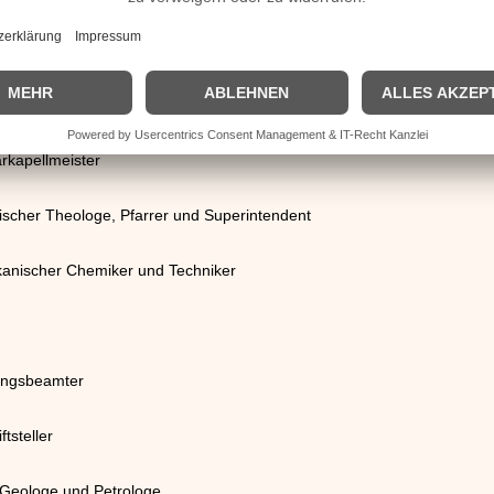
ose und -lehrer
rkapellmeister
ischer Theologe, Pfarrer und Superintendent
anischer Chemiker und Techniker
rungsbeamter
tsteller
 Geologe und Petrologe