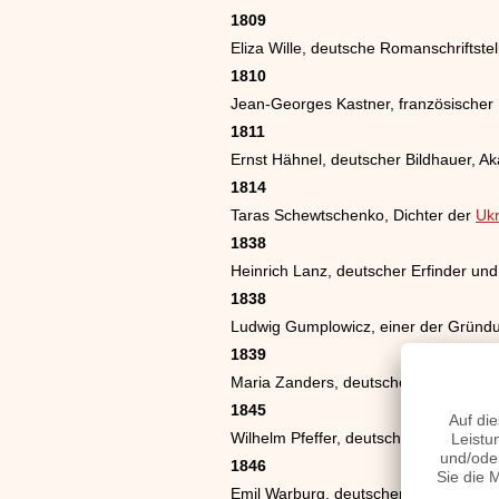
1809
Eliza Wille, deutsche Romanschriftstel
1810
Jean-Georges Kastner, französischer
1811
Ernst Hähnel, deutscher Bildhauer, A
1814
Taras Schewtschenko, Dichter der
Ukr
1838
Heinrich Lanz, deutscher Erfinder u
1838
Ludwig Gumplowicz, einer der Gründu
1839
Maria Zanders, deutsche Unternehmeri
1845
Wilhelm Pfeffer, deutscher Botaniker
1846
Emil Warburg, deutscher Physiker