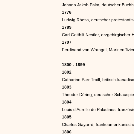
Johann Jakob Palm, deutscher Buchh
1776
Ludwig Rhesa, deutscher protestantisch
1789
Carl Gotthilf Nestler, erzgebirgische
1797
Ferdinand von Wrangel, Marineoffizie
1800 - 1899
1802
Catharine Parr Traill, britisch-kanadi
1803
Theodor Döring, deutscher Schauspie
1804
Louis d'Aurelle de Paladines, französ
1805
Charles Gayarré, frankoamerikanischer J
1806