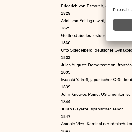
Friedrich von Esmarch, deutscher Arz
1829
Adolf von Schlagintweit, deutscher R
1829
Gottfried Seelos, österreichischer Mal
1830
Otto Spiegelberg, deutscher Gynäkol
1833
Jules Auguste Demersseman, französi
1835
Iwasaki Yatarō, japanischer Gründer 
1839
John Knowles Paine, US-amerikanisc
1844
Julián Gayarre, spanischer Tenor
1847
Antonio Vico, Kardinal der römisch-ka
1847