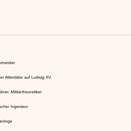
umeister
er Attentäter auf Ludwig XV.
er, Militärtheoretiker
scher Ingenieur
heologe