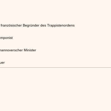
 französischer Begründer des Trappistenordens
Komponist
 hannoverscher Minister
uer