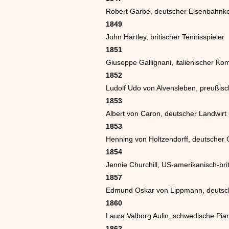
Robert Garbe, deutscher Eisenbahnko
1849
John Hartley, britischer Tennisspieler
1851
Giuseppe Gallignani, italienischer K
1852
Ludolf Udo von Alvensleben, preußisch
1853
Albert von Caron, deutscher Landwirt
1853
Henning von Holtzendorff, deutscher
1854
Jennie Churchill, US-amerikanisch-bri
1857
Edmund Oskar von Lippmann, deutsc
1860
Laura Valborg Aulin, schwedische Pia
1862