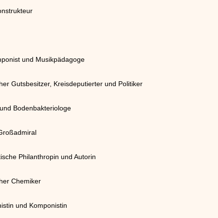
nstrukteur
omponist und Musikpädagoge
er Gutsbesitzer, Kreisdeputierter und Politiker
 und Bodenbakteriologe
 Großadmiral
tische Philanthropin und Autorin
her Chemiker
nistin und Komponistin