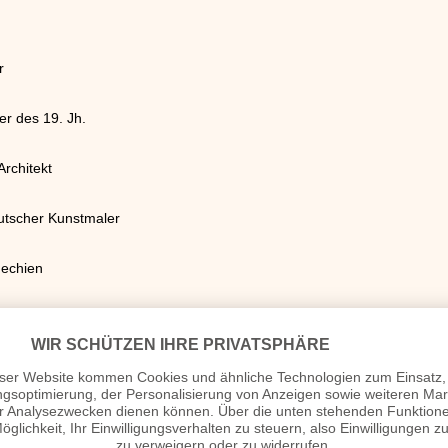
r
er des 19. Jh.
Architekt
tscher Kunstmaler
hechien
tiker