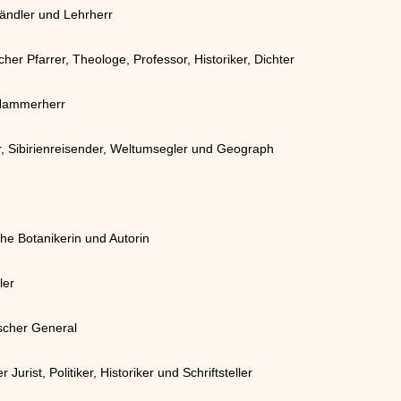
ändler und Lehrherr
er Pfarrer, Theologe, Professor, Historiker, Dichter
r Hammerherr
r, Sibirienreisender, Weltumsegler und Geograph
sche Botanikerin und Autorin
ler
ischer General
urist, Politiker, Historiker und Schriftsteller