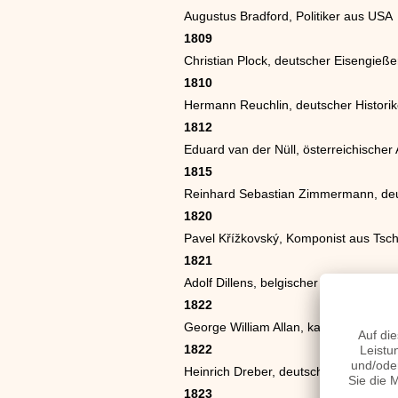
Augustus Bradford, Politiker aus USA
1809
Christian Plock, deutscher Eisengieße
1810
Hermann Reuchlin, deutscher Historik
1812
Eduard van der Nüll, österreichischer 
1815
Reinhard Sebastian Zimmermann, deu
1820
Pavel Křížkovský, Komponist aus Tsc
1821
Adolf Dillens, belgischer Maler
1822
George William Allan, kanadischer Poli
1822
Heinrich Dreber, deutscher Maler
1823