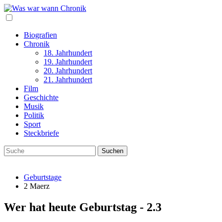
Biografien
Chronik
18. Jahrhundert
19. Jahrhundert
20. Jahrhundert
21. Jahrhundert
Film
Geschichte
Musik
Politik
Sport
Steckbriefe
Geburtstage
2 Maerz
Wer hat heute Geburtstag - 2.3