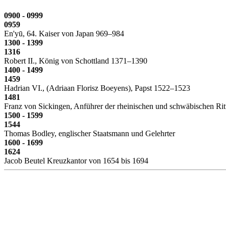
0900 - 0999
0959
En'yū, 64. Kaiser von Japan 969–984
1300 - 1399
1316
Robert II., König von Schottland 1371–1390
1400 - 1499
1459
Hadrian VI., (Adriaan Florisz Boeyens), Papst 1522–1523
1481
Franz von Sickingen, Anführer der rheinischen und schwäbischen Ritt
1500 - 1599
1544
Thomas Bodley, englischer Staatsmann und Gelehrter
1600 - 1699
1624
Jacob Beutel Kreuzkantor von 1654 bis 1694