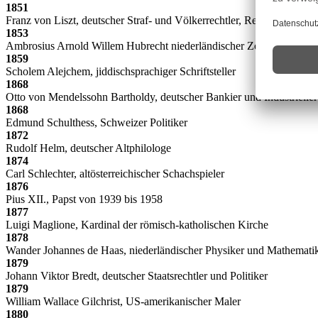
1851
Franz von Liszt, deutscher Straf- und Völkerrechtler, Rechtspolitiker
1853
Ambrosius Arnold Willem Hubrecht niederländischer Zoologe
1859
Scholem Alejchem, jiddischsprachiger Schriftsteller
1868
Otto von Mendelssohn Bartholdy, deutscher Bankier und Industrieller
1868
Edmund Schulthess, Schweizer Politiker
1872
Rudolf Helm, deutscher Altphilologe
1874
Carl Schlechter, altösterreichischer Schachspieler
1876
Pius XII., Papst von 1939 bis 1958
1877
Luigi Maglione, Kardinal der römisch-katholischen Kirche
1878
Wander Johannes de Haas, niederländischer Physiker und Mathemati
1879
Johann Viktor Bredt, deutscher Staatsrechtler und Politiker
1879
William Wallace Gilchrist, US-amerikanischer Maler
1880