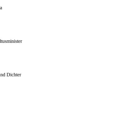
ra
tusminister
und Dichter