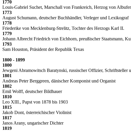
1770
Louis-Gabriel Suchet, Marschall von Frankreich, Herzog von Albufe
1773
August Schumann, deutscher Buchhändler, Verleger und Lexikograf
1778
Friederike von Mecklenburg-Strelitz, Tochter des Herzogs Karl II.
1779
Johann Albrecht Friedrich von Eichhorn, preußischer Staatsmann, Kul
1793
Sam Houston, Präsident der Republik Texas
1800 - 1899
1800
Jewgeni Abramowitsch Baratynski, russischer Offizier, Schriftsteller 
1801
Andreas Peter Berggreen, dänischer Komponist und Organist
1802
Emil Wolff, deutscher Bildhauer
1810
Leo XIII., Papst von 1878 bis 1903
1815
Jakob Dont, österreichischer Violinist
1817
Janos Arany, ungarischer Dichter
1819