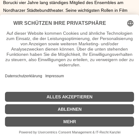
Borucki vier Jahre lang ständiges Mitglied des Ensembles am
Nordharzer Städtebundtheater. Seine wichtigsten Rollen in Film
und Fernsehen waren 2012 im Film "Kalifornia", 2014 im Kurzfilm
"Diese eine Nacht", 2015 in "Diese eine Nacht", 2016 in "Zu klein
für diese Welt" sowie 2020 im "Tatort Dresden". seit
2015
spielt er
zudem die Figur des Ben in der Langzeitserie "Zoe & Ben".
Sebastian Borucki Seiten, Kurzbio, Familie, verheiratet, Herkunft etc.
n.n.v. - Die offizielle Sebastian Borucki Homepage / Facebook / X /
Instagram Seite
Movies Sebastian Borucki Filme
| © 2013–2023 was-war-wann.de. Alle Rechte vorbehalten. |
|
Impressum
| Kurzbio | Vita | Herkunft |