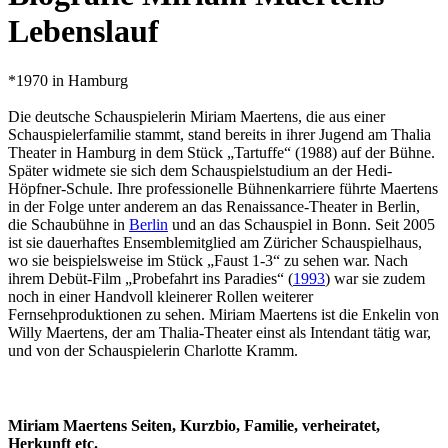
Lebenslauf
*1970 in Hamburg
Die deutsche Schauspielerin Miriam Maertens, die aus einer
Schauspielerfamilie stammt, stand bereits in ihrer Jugend am Thalia
Theater in Hamburg in dem Stück „Tartuffe“ (1988) auf der Bühne.
Später widmete sie sich dem Schauspielstudium an der Hedi-
Höpfner-Schule. Ihre professionelle Bühnenkarriere führte Maertens
in der Folge unter anderem an das Renaissance-Theater in Berlin,
die Schaubühne in
Berlin
und an das Schauspiel in Bonn. Seit 2005
ist sie dauerhaftes Ensemblemitglied am Züricher Schauspielhaus,
wo sie beispielsweise im Stück „Faust 1-3“ zu sehen war. Nach
ihrem Debüt-Film „Probefahrt ins Paradies“ (
1993
) war sie zudem
noch in einer Handvoll kleinerer Rollen weiterer
Fernsehproduktionen zu sehen. Miriam Maertens ist die Enkelin von
Willy Maertens, der am Thalia-Theater einst als Intendant tätig war,
und von der Schauspielerin Charlotte Kramm.
Miriam Maertens Seiten, Kurzbio, Familie, verheiratet,
Herkunft etc.