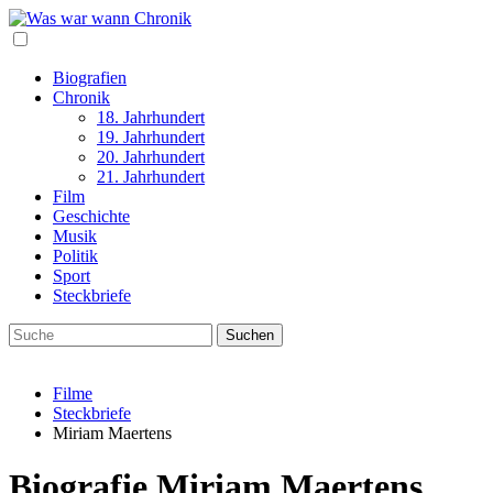
Biografien
Chronik
18. Jahrhundert
19. Jahrhundert
20. Jahrhundert
21. Jahrhundert
Film
Geschichte
Musik
Politik
Sport
Steckbriefe
Filme
Steckbriefe
Miriam Maertens
Biografie Miriam Maertens