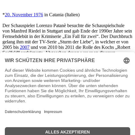
*
20. November 1976
in Catania (Italien)
Der Schauspieler Lorenzo Patanè besuchte die Schauspielschule
von Manfred Riedel in Stuttgart und gab Ende der 1990er Jahre sein
Fernsehdebüt in der Krimiserie „Ein Fall für zwei“. Der Durchbruch
gelang ihm mit der TV-Serie „Sturm der Liebe“, in welcher er von
2005 bis
2007
und von 2010 bis 2011 die Rolle des Kochs „Robert
Saalfeld“ verkörperte. Abgesehen davon war er an diversen
Theaterbühnen (Theater Lindenhof, Theater Rampe in Stuttgart und
Freilichtspiele Schwäbisch Hall) engagiert. 2018 feierte er sein
Comeback in „Sturm der Liebe“ und im selben Jahr war er in zwei
Folgen der Reihe „Tatort“ zu sehen. Außerdem arbeitet Patanè
schon seit einiger Zeit als selbständiger Schauspielcoach. Seit
2017
ist er verheiratet.
Lorenzo Patané Seiten, Kurzbio, Familie, verheiratet, Herkunft
etc.
n.n.v. - Die offizielle Lorenzo Patané Homepage / Facebook / X /
Instagram Seite