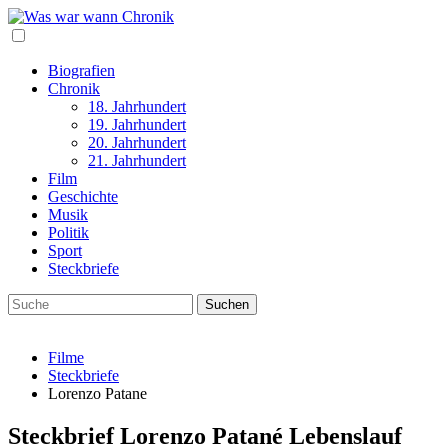
Biografien
Chronik
18. Jahrhundert
19. Jahrhundert
20. Jahrhundert
21. Jahrhundert
Film
Geschichte
Musik
Politik
Sport
Steckbriefe
Filme
Steckbriefe
Lorenzo Patane
Steckbrief Lorenzo Patané Lebenslauf