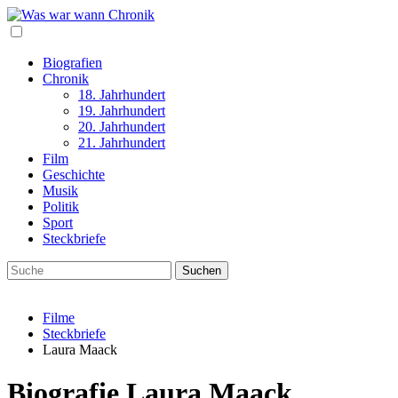
Biografien
Chronik
18. Jahrhundert
19. Jahrhundert
20. Jahrhundert
21. Jahrhundert
Film
Geschichte
Musik
Politik
Sport
Steckbriefe
Filme
Steckbriefe
Laura Maack
Biografie Laura Maack