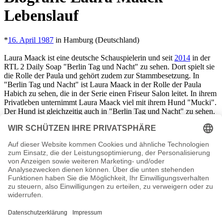
Lebenslauf
*
16. April 1987
in Hamburg (Deutschland)
Laura Maack ist eine deutsche Schauspielerin und seit
2014
in der
RTL 2 Daily Soap "Berlin Tag und Nacht" zu sehen. Dort spielt sie
die Rolle der Paula und gehört zudem zur Stammbesetzung. In
"Berlin Tag und Nacht" ist Laura Maack in der Rolle der Paula
Habich zu sehen, die in der Serie einen Friseur Salon leitet. In ihrem
Privatleben unternimmt Laura Maack viel mit ihrem Hund "Mucki".
Der Hund ist gleichzeitig auch in "Berlin Tag und Nacht" zu sehen.
Die gebürtige Hamburgerin lebt heute in
Berlin
und verbringt ihre
Urlaube gerne auf Ibiza. Über eine Beziehung im Privatleben von
Laura Maack ist derzeit nichts bekannt. Neue Frisuren und
wechselndes Make-up gehören zu den beliebten Hobbys von Laura
Maack.
Laura Maack Seiten, Kurzbio, Familie, verheiratet, Herkunft
etc.
n.n.v. - Die offizielle Laura Maack Homepage / Facebook / X /
Instagram Seite