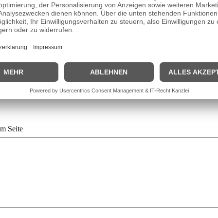
der Reichspräsident-Friedrich-Ebert-Schule in Fritzlar eigentlich Pi
 an der Schauspielschule Kassel ein, wo er von
2004
bis
2008
studierte.
üt gar Rohde im Kurzfilm "Fliegen und Fallen", der 2006 unter der Reg
likumspreis. Außerdem wurde er von der Filmbewertungsstelle Wiesbaden
mit seiner Rolle in der RTL-Serie "Alles, was zählt" der Durchbruch.
am Seite