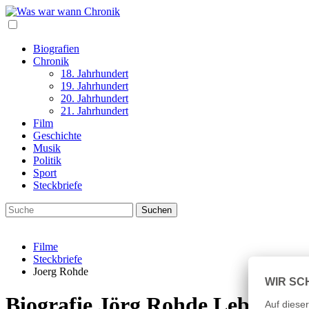
Biografien
Chronik
18. Jahrhundert
19. Jahrhundert
20. Jahrhundert
21. Jahrhundert
Film
Geschichte
Musik
Politik
Sport
Steckbriefe
Filme
Steckbriefe
Joerg Rohde
Biografie Jörg Rohde Lebenslau