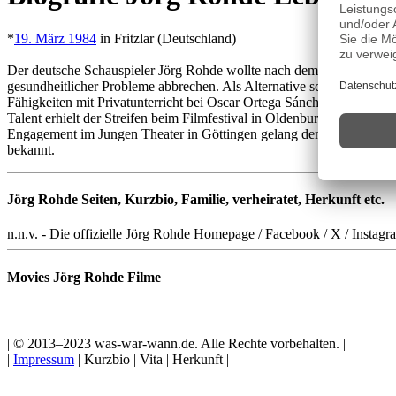
*
19. März 1984
in Fritzlar (Deutschland)
Der deutsche Schauspieler Jörg Rohde wollte nach dem Fachabitur an 
gesundheitlicher Probleme abbrechen. Als Alternative schrieb er sich
Fähigkeiten mit Privatunterricht bei Oscar Ortega Sánchez. Sein Deb
Talent erhielt der Streifen beim Filmfestival in Oldenburg den Pub
Engagement im Jungen Theater in Göttingen gelang dem Schauspieler 
bekannt.
Jörg Rohde Seiten, Kurzbio, Familie, verheiratet, Herkunft etc.
n.n.v. - Die offizielle Jörg Rohde Homepage / Facebook / X / Instagr
Movies Jörg Rohde Filme
| © 2013–2023 was-war-wann.de. Alle Rechte vorbehalten. |
|
Impressum
| Kurzbio | Vita | Herkunft |