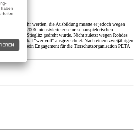
lot der Bundeswehr werden, die Ausbildung musste er jedoch wegen
 Von 2005 bis 2006 intensivierte er seine schauspielerischen
ie von Daniel Stieglitz gedreht wurde. Nicht zuletzt wegen Rohdes
 mit dem Prädikat "wertvoll" ausgezeichnet. Nach einem zweijährigen
 Rohde ist für sein Engagement für die Tierschutzorganisation PETA