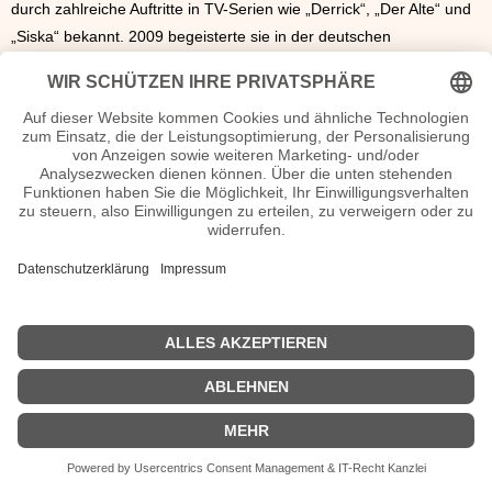
durch zahlreiche Auftritte in TV-Serien wie „Derrick“, „Der Alte“ und
„Siska“ bekannt. 2009 begeisterte sie in der deutschen
Kinokomödie „Maria, ihm schmeckt’s nicht!“ ein Millionenpublikum.
Ellert ist mit dem Theaterintendanten Frank Baumbauer
verheiratet.
Gundi Ellert Seiten, Kurzbio, Familie, verheiratet, Herkunft etc.
n.n.v. - Die offizielle Gundi Ellert Homepage / Facebook / X /
Instagram Seite
Movies Gundi Ellert Filme
n.n.v.
| © 2013–2023 was-war-wann.de. Alle Rechte vorbehalten. |
|
Impressum
| Kurzbio | Vita | Herkunft |