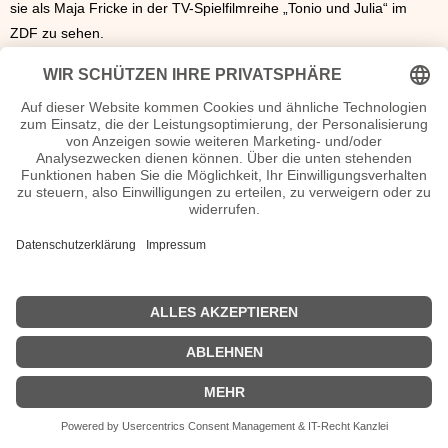
sie als Maja Fricke in der TV-Spielfilmreihe „Tonio und Julia“ im
ZDF zu sehen.
Géraldine Raths lebt in München.
Géraldine Raths Seiten, Kurzbio, Familie, verheiratet, Herkunft etc.
n.n.v. - Die offizielle Géraldine Raths Homepage / Facebook / X /
Instagram Seite
Movies Géraldine Raths Filme
| © 2013–2023 was-war-wann.de. Alle Rechte vorbehalten. |
|
Impressum
| Kurzbio | Vita | Herkunft |