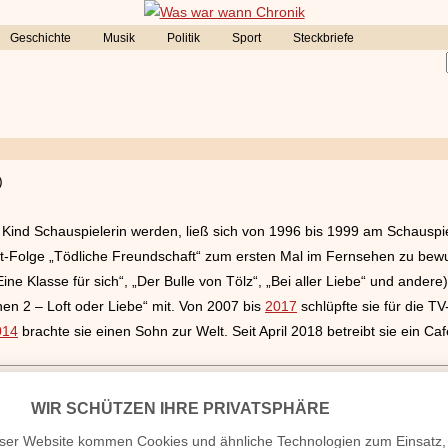
Geschichte
Musik
Politik
Sport
Steckbriefe
)
es Kind Schauspielerin werden, ließ sich von 1996 bis 1999 am Schausp
t-Folge „Tödliche Freundschaft“ zum ersten Mal im Fernsehen zu bewu
ine Klasse für sich“, „Der Bulle von Tölz“, „Bei aller Liebe“ und ande
n 2 – Loft oder Liebe“ mit. Von 2007 bis
2017
schlüpfte sie für die T
014
brachte sie einen Sohn zur Welt. Seit April 2018 betreibt sie ein 
verheiratet, Herkunft etc.
Homepage / Facebook / X / Instagram Seite