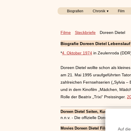
Biografien
Chronik
Film
Filme
Steckbriefe
Doreen Dietel
Biografie Doreen Dietel Lebenslauf
*
4. Oktober 1974
in Zeulenroda (DDR
Doreen Dietel wollte schon als klein
am 21. Mai 1995 uraufgeführten Tator
zahlreichen Fernsehserien („Sylvia – E
und in dem Kinofilm „Mädchen, Mädche
Rolle der Beatrix „Trixi“ Preissinger.
2
Doreen Dietel Seiten, Kurzbio, Familie, 
n.n.v. - Die offizielle Doreen Dietel 
Movies Doreen Dietel Filme