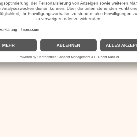
| © 2013–2023 was-war-wann.de. Alle Rechte vorbehalten. |
|
Impressum
| Kurzbio | Vita | Herkunft |