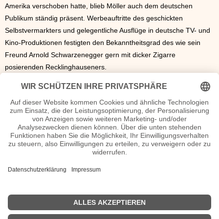
Amerika verschoben hatte, blieb Möller auch dem deutschen
Publikum ständig präsent. Werbeauftritte des geschickten
Selbstvermarkters und gelegentliche Ausflüge in deutsche TV- und
Kino-Produktionen festigten den Bekanntheitsgrad des wie sein
Freund Arnold Schwarzenegger gern mit dicker Zigarre
posierenden Recklinghauseners.
Möller, der früh begonnen hatte, sich unter anderem im Rahmen
der Aktion „Starke Typen“ für die Förderung von Kindern und
Jugendlichen aus schwierigen sozialen Verhältnissen zu
engagieren, trennte sich 2013 von seiner Ehefrau. 2014 wurde
berichtet, dass Möller eine Beziehung zu dem Foto-Modell Geli
Kamaci begonnen hat.
Ralf Möller Seiten, Steckbrief, Kurzbio etc.
Ralf Möller Filme
Ralf Möller Biographie