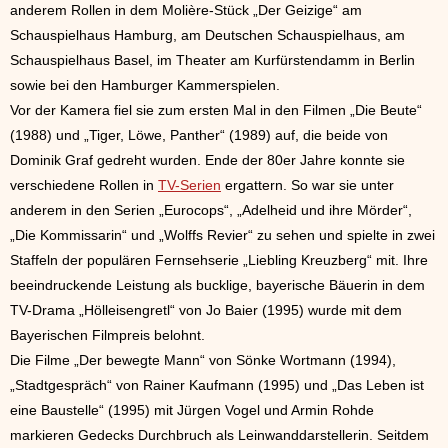
anderem Rollen in dem Molière-Stück „Der Geizige“ am
Schauspielhaus Hamburg, am Deutschen Schauspielhaus, am
Schauspielhaus Basel, im Theater am Kurfürstendamm in Berlin
sowie bei den Hamburger Kammerspielen.
Vor der Kamera fiel sie zum ersten Mal in den Filmen „Die Beute“
(1988) und „Tiger, Löwe, Panther“ (1989) auf, die beide von
Dominik Graf gedreht wurden. Ende der 80er Jahre konnte sie
verschiedene Rollen in
TV-Serien
ergattern. So war sie unter
anderem in den Serien „Eurocops“, „Adelheid und ihre Mörder“,
„Die Kommissarin“ und „Wolffs Revier“ zu sehen und spielte in zwei
Staffeln der populären Fernsehserie „Liebling Kreuzberg“ mit. Ihre
beeindruckende Leistung als bucklige, bayerische Bäuerin in dem
TV-Drama „Hölleisengretl“ von Jo Baier (1995) wurde mit dem
Bayerischen Filmpreis belohnt.
Die Filme „Der bewegte Mann“ von Sönke Wortmann (1994),
„Stadtgespräch“ von Rainer Kaufmann (1995) und „Das Leben ist
eine Baustelle“ (1995) mit Jürgen Vogel und Armin Rohde
markieren Gedecks Durchbruch als Leinwanddarstellerin. Seitdem