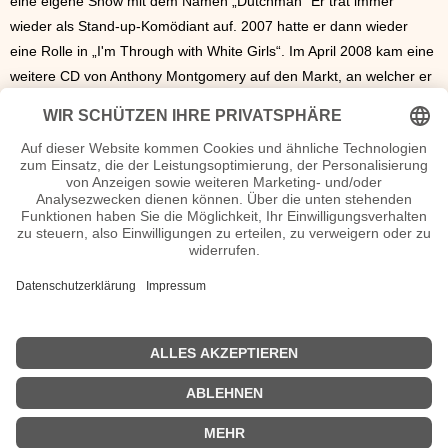
eine eigene Show mit dem Namen „Dutchman“ Er trat immer
wieder als Stand-up-Komödiant auf. 2007 hatte er dann wieder
eine Rolle in „I'm Through with White Girls“. Im April 2008 kam eine
weitere CD von Anthony Montgomery auf den Markt, an welcher er
schon seit 2007 gearbeitet hatte. Mit der Hilfe des semi-deutschen
Labels AGR Television Records entstand sein Hip-Hop-Album
„A.T.“.
2009
war er in der Serie „Dr. House“ mit
Hugh Laurie
zu
sehen.
Anthony Montgomery Seiten, Steckbrief, Kurzbio etc.
Anthony Montgomery Filme
Anthony Montgomery Biographie
1999: Popular
2000: Leprechaun In the Hood
2001–2005: Star Trek: Enterprise
| © 2013–2026 was-war-wann.de. Alle Rechte vorbehalten. |