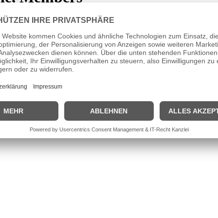
erota (Gesang, Keyboard), Noah Sierota (Bass, Gesang)
a aus Kalifornien gründeten 2009 die Band „Echosmith“ in Toluca Lake.
 Vorbilder sind breitgefächert: So zählen die britischen Bands Coldp
et Fire to the Rain“ von Adele, ehe sie eigene Songs auf den Markt br
eyboard spielt, hat einen Werbedeal mit Modemarke „Hollister“. Die 