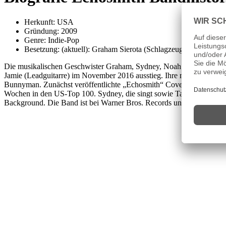
Herkunft: USA
Gründung: 2009
Genre: Indie-Pop
Besetzung: (aktuell): Graham Sierota (Schlagzeug), Sydney Si
Die musikalischen Geschwister Graham, Sydney, Noah und Jamie Sierot
Jamie (Leadguitarre) im November 2016 ausstieg. Ihre musikalischen
Bunnyman. Zunächst veröffentlichte „Echosmith“ Coverversionen wie „S
Wochen in den US-Top 100. Sydney, die singt sowie Tamburin und K
Background. Die Band ist bei Warner Bros. Records unter Vertrag.