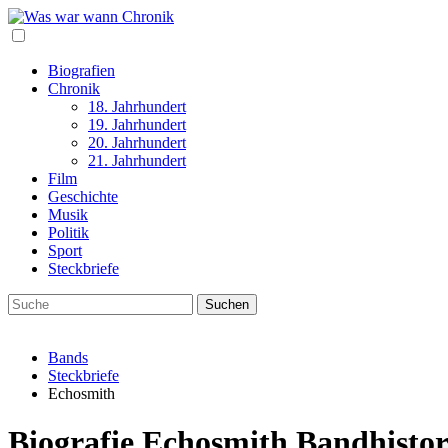
Biografien
Chronik
18. Jahrhundert
19. Jahrhundert
20. Jahrhundert
21. Jahrhundert
Film
Geschichte
Musik
Politik
Sport
Steckbriefe
Bands
Steckbriefe
Echosmith
Biografie Echosmith Bandhisto