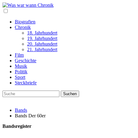
Biografien
Chronik
18. Jahrhundert
19. Jahrhundert
20. Jahrhundert
21. Jahrhundert
Film
Geschichte
Musik
Politik
Sport
Steckbriefe
Bands
Bands Der 60er
Bandsregister