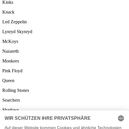
Kinks
Knack
Led Zeppelin
Lynryd Skynryd
McKoys
Nazareth
Monkees
Pink Floyd
Queen
Rolling Stones
Searchers
Shadows
Small Faces