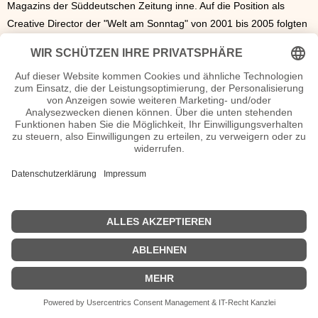
Magazins der Süddeutschen Zeitung inne. Auf die Position als
Creative Director der "Welt am Sonntag" von 2001 bis 2005 folgten
drei Jahre als Gründungs-Chefredakteur der deutschen Ausgabe
von "Vanity Fair". Ulf Poschardt wurde ab 2009 zudem
Herausgeber der deutschen Fassung des Musikmagazins "Rolling
Stone", sowie der Magazine "Musikexpress" und "Metal Hammer".
Poschardt ist verheiratet und Vater von drei Kindern.
Ulf Poschardt Seiten, Steckbrief, Kurzbio etc.
n.n.v. - Die offizielle Ulf Poschardt Homepage
Sendungen Ulf Poschardt Filme
n.n.v.
| Biografie kurz |
Personen
|
Impressum
|