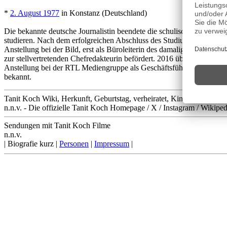
*
2. August 1977
in Konstanz (Deutschland)
Die bekannte deutsche Journalistin beendete die schulische Ausbildu
studieren. Nach dem erfolgreichen Abschluss des Studiums absolvierte
Anstellung bei der Bild, erst als Büroleiterin des damaligen Chefred
zur stellvertretenden Chefredakteurin befördert. 2016 übernahm sie di
Anstellung bei der RTL Mediengruppe als Geschäftsführerin von n-tv
bekannt.
Tanit Koch Wiki, Herkunft, Geburtstag, verheiratet, Kinder etc.
n.n.v. - Die offizielle Tanit Koch Homepage / X / Instagram / Wikiped
Sendungen mit Tanit Koch Filme
n.n.v.
| Biografie kurz |
Personen
|
Impressum
|