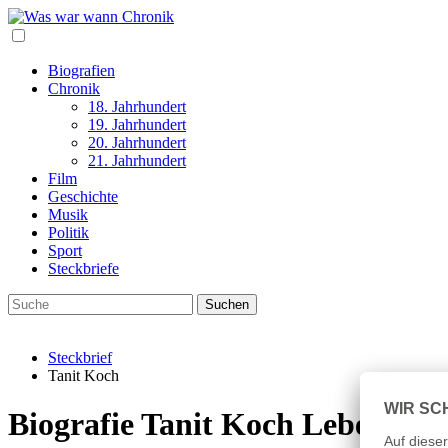
Biografien
Chronik
18. Jahrhundert
19. Jahrhundert
20. Jahrhundert
21. Jahrhundert
Film
Geschichte
Musik
Politik
Sport
Steckbriefe
Steckbrief
Tanit Koch
Biografie Tanit Koch Lebenslau