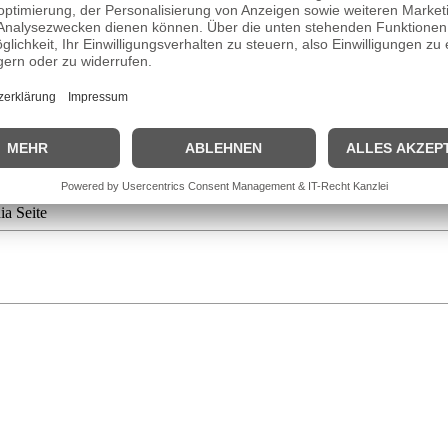
ng am St. Columba’s College in Dublin (Irland). Anschließend begann si
 sie in den Jahren 2005 und 2006 ein freiwilliges Praktikum an der Ax
akteurs und später als Textchefin. 2011 wurde sie mit der Redaktionsle
e Position der Chefredakteurin der Bild von Kai Diekmann, welche sie b
 und Chefredakteurin der Zentralredaktion, welche jedoch im
Dezembe
ia Seite