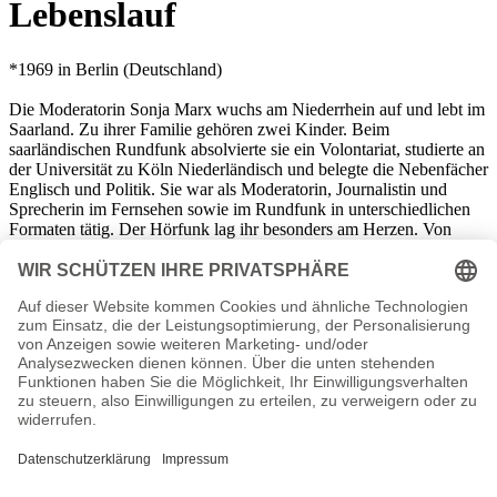
Lebenslauf
*1969 in Berlin (Deutschland)
Die Moderatorin Sonja Marx wuchs am Niederrhein auf und lebt im
Saarland. Zu ihrer Familie gehören zwei Kinder. Beim
saarländischen Rundfunk absolvierte sie ein Volontariat, studierte an
der Universität zu Köln Niederländisch und belegte die Nebenfächer
Englisch und Politik. Sie war als Moderatorin, Journalistin und
Sprecherin im Fernsehen sowie im Rundfunk in unterschiedlichen
Formaten tätig. Der Hörfunk lag ihr besonders am Herzen. Von
2001 bis 2010 moderierte sie auf SR3 Saarlandwelle die Sendung
"Guten Morgen", weiterhin arbeitete sie dort ebenfalls bis
2010
als
Reporterin und Redakteurin. Auch für das ARD-Wirtschaftsmagazin
"Plusminus“, das ARD-Reisefeature "Da will ich hin!“ und das
ARD-Radiofeature "Sharing Economy“ war Sonja Marx aktiv. Die
regionale Nachrichtensendung des Saarländischen Rundfunks
„aktueller bericht“, mit täglicher Ausstrahlung zu Themen des
gesamten Saarlandes und der Region Saar-Lor-Lux-Westpfalz, wird
von Sonja Marx moderiert, in Zusammenarbeit mit den Moderatoren
Joachim Weyand und Julia Lehmann. In ihrer Freizeit hört sie gern
Soul und Sixties.