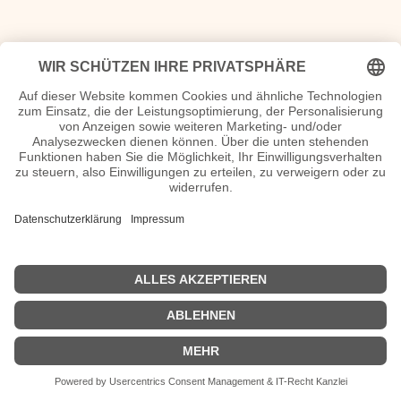
Sanam Afrashteh Wiki, Herkunft, Geburtstag, verheiratet,
Kinder etc.
n.n.v. - Die offizielle Sanam Afrashteh Homepage
Movies Sanam Afrashteh Filme
Lindenstraße
| Biografie kurz |
Personen
|
Impressum
|