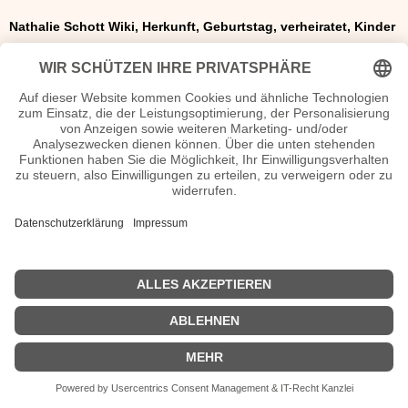
Nathalie Schott Wiki, Herkunft, Geburtstag, verheiratet, Kinder
etc.
n.n.v. - Die offizielle Nathalie Schott Homepage
Movies Nathalie Schott Filme
n.n.v.
| Biografie kurz |
Personen
|
Impressum
|