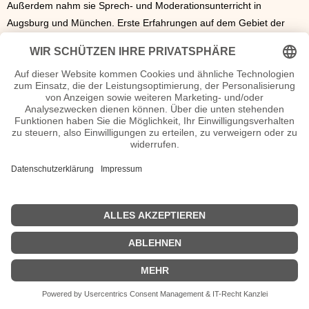
Außerdem nahm sie Sprech- und Moderationsunterricht in
Augsburg und München. Erste Erfahrungen auf dem Gebiet der
Moderation machte sie bei verschiedenen Praktika. Dabei arbeitete
sie bei Radio- und TV-Sendern wie ARD, SWR oder Sky.
Mittlerweile gehört Lea Wagner zum Moderatoren-Team des SWR,
wo sie Sendungen wie „Sport Extra“, „Sport am Samstag“ oder
„Sport im Dritten“ moderiert. Auch als Live-Reporterin der ARD in
der Sendung „Live nach Neun“ ist sie zu sehen.
Lea Wagner Wiki, Herkunft, Geburtstag, verheiratet, Kinder etc.
n.n.v
- Die offizielle Lea Wagner Homepage
Lea Wagner Filme
n.n.v.
| Biografie kurz |
Personen
|
Impressum
|