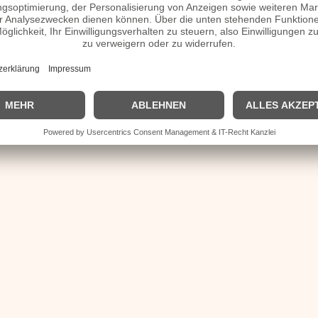
smagazin im ZDF.
Ausführliche Kay-Sölve Richter Biografie
| Biografie kurz |
Personen
|
Impressum
|