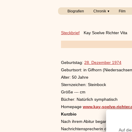
Biografien
Chronik
Film
Steckbrief
Kay Soelve Richter Vita
Geburtstag:
28. Dezember 1974
Geburtsort: in Gifhorn (Niedersachsen
Alter:
50 Jahre
Sternzeichen: Steinbock
Größe --- cm
Bücher: Natürlich symphatisch
Homepage
www.kay-soelve-richter.
Kurzbio
Nach ihrem Abitur begann Richter bei 
Nachrichtensprecherin der Nachrichte