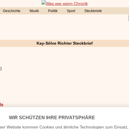
Geschichte
Musik
Politik
Sport
Steckbriefe
Kay-Sölve Richter Steckbrief
)
de
dem bei „Radio Lippe", einem Radiosender als Volontärin. Ende 2010 is
nsendungen „heute nacht“ und „heute-Nachrichten“ und vertretungsweis