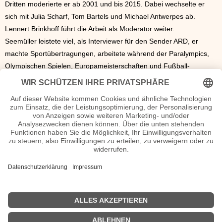
Dritten moderierte er ab 2001 und bis 2015. Dabei wechselte er
sich mit Julia Scharf, Tom Bartels und Michael Antwerpes ab.
Lennert Brinkhoff führt die Arbeit als Moderator weiter.
Seemüller leistete viel, als Interviewer für den Sender ARD, er
machte Sportübertragungen, arbeitete während der Paralympics,
Olympischen Spielen, Europameisterschaften und Fußball-
Weltmeisterschaften.
Der Mann ist auch für seine gute Arbeit als Autor im Bereich
Multimedia- und TV bekannt.
Man sieht ihn als freiberuflichen Moderator bei Talkrunden sowie
Galas. Manchmal ist er der Mediencoach (Moderation sowie
Kommunikation oder als Autor).
Seemüller ist verheiratet und hat drei Kindern. Er wohnt in Stuttgart.
Johannes Seemüller Wiki, Herkunft, Geburtstag, verheiratet, Kinder etc.
n.n.v. - Die offizielle Johannes Seemüller Homepage / X / Instagram
/ Wikipedia Seite