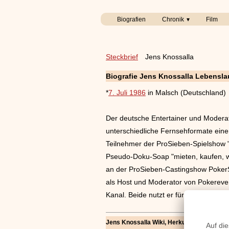
Biografien
Chronik
Film
Steckbrief
Jens Knossalla
Biografie Jens Knossalla Lebensla
*
7. Juli 1986
in Malsch (Deutschland)
Der deutsche Entertainer und Moderat
unterschiedliche Fernsehformate eine
Teilnehmer der ProSieben-Spielshow "W
Pseudo-Doku-Soap "mieten, kaufen, w
an der ProSieben-Castingshow PokerSt
als Host und Moderator von Pokereven
Kanal. Beide nutzt er für mehrere Str
Jens Knossalla Wiki, Herkunft, Geburtstag,