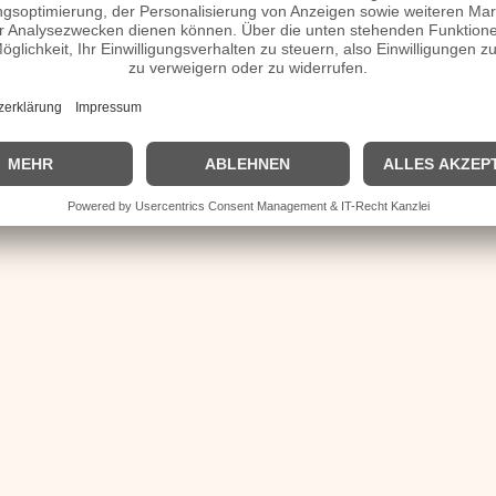
 Homepage / X / Instagram / Wikipedia Seite
| Biografie kurz |
Personen
|
Impressum
|