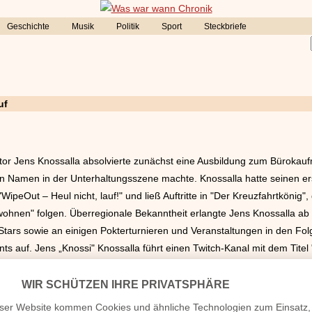
Geschichte
Musik
Politik
Sport
Steckbriefe
uf
or Jens Knossalla absolvierte zunächst eine Ausbildung zum Bürokauf
n Namen in der Unterhaltungsszene machte. Knossalla hatte seinen erst
ipeOut – Heul nicht, lauf!" und ließ Auftritte in "Der Kreuzfahrtköni
ohnen" folgen. Überregionale Bekanntheit erlangte Jens Knossalla ab
ars sowie an einigen Pokterturnieren und Veranstaltungen in den Folge
ts auf. Jens „Knossi" Knossalla führt einen Twitch-Kanal mit dem Tit
eams pro Woche, in denen er sich an seine rund 1,5 Millionen Follower
 verheiratet, Kinder etc.