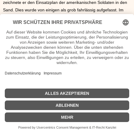
zeichnete er den Einsatzplan der amerikanischen Soldaten in den
Sand. Dies wurde von einigen als grob fahrlässig aufgefasst. Im
Lauf seiner Karriere leistete er sich zahlreiche weitere
Entgleisungen und musste sich dafür häufig rechtfertigen.
Geraldo Rivera Wiki, Herkunft, Geburtstag, verheiratet, Kinder etc.
n.n.v. - Die offizielle Geraldo Rivera Homepage / X / Instagram /
Wikipedia Seite
Sendungen mit Geraldo Rivera Filme
n.n.v.
| Biografie kurz |
Personen
|
Impressum
|