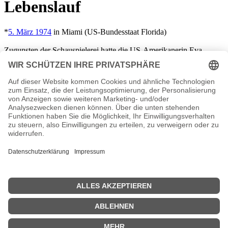
Lebenslauf
*
5. März 1974
in Miami (US-Bundesstaat Florida)
Zugunsten der Schauspielerei hatte die US-Amerikanerin Eva
Mendes das Studium der Betriebswirtschaft aufgegeben. Sie wurde
2001 einem größeren Publikum durch ihre Nebenrolle in „Training
Day“ bekannt, nachdem sie vordem einige Werbesport gedreht und
kleinere Gastrollen in
TV-Serien
angenommen hatte. Ebenfalls 2001
war sie im Actionfilm „Exit Wounds – Die Copjäger“ zu sehen.
Weitere größere Rollen folgten. Seit 2008 ist Eva Mendes auch als
Model tätig, wobei einige Aufnahmen zu Protesten führten und sie
so erneut in die Schlagzeilen brachten. Seit
2011
ist die
Schauspielerin mit ihrem Kollegen Ryan Gosling liiert. 2014 kam
die gemeinsame Tochter zur Welt.
Eva Mendes Wiki, Herkunft, Geburtstag, verheiratet, Kinder
etc.
n.n.v. - Die offizielle Eva Mendes Homepage
Movies Eva Mendes Filme
n.n.v.