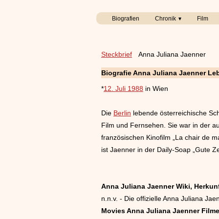
Biografien
Chronik
Film
Steckbrief
Anna Juliana Jaenner
Biografie Anna Juliana Jaenner Le
*
12. Juli 1988
in Wien
Die
Berlin
lebende österreichische Sch
Film und Fernsehen. Sie war in der a
französischen Kinofilm „La chair de ma
ist Jaenner in der Daily-Soap „Gute Z
Anna Juliana Jaenner Wiki, Herkunft
n.n.v. - Die offizielle Anna Juliana 
Movies Anna Juliana Jaenner Film