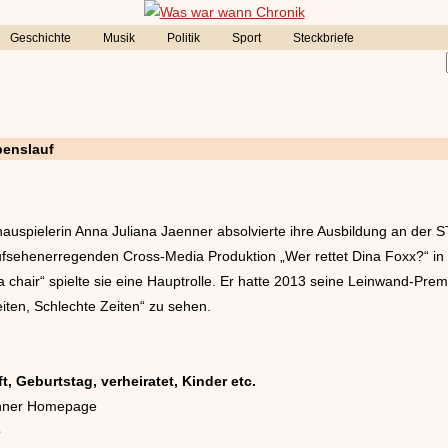
Geschichte
Musik
Politik
Sport
Steckbriefe
benslauf
auspielerin Anna Juliana Jaenner absolvierte ihre Ausbildung an der 
ufsehenerregenden Cross-Media Produktion „Wer rettet Dina Foxx?“ in 
 chair“ spielte sie eine Hauptrolle. Er hatte 2013 seine Leinwand-Premi
eiten, Schlechte Zeiten“ zu sehen.
, Geburtstag, verheiratet, Kinder etc.
Jaenner Homepage
e