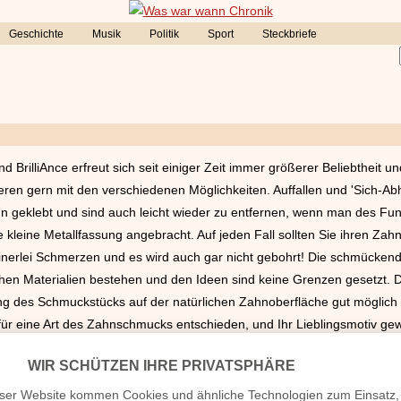
Geschichte
Musik
Politik
Sport
Steckbriefe
rilliAnce erfreut sich seit einiger Zeit immer größerer Beliebtheit und g
en gern mit den verschiedenen Möglichkeiten. Auffallen und 'Sich-Abheb
 geklebt und sind auch leicht wieder zu entfernen, wenn man des Funk
e kleine Metallfassung angebracht. Auf jeden Fall sollten Sie ihren Z
einerlei Schmerzen und es wird auch gar nicht gebohrt! Die schmücke
chen Materialien bestehen und den Ideen sind keine Grenzen gesetzt.
g des Schmuckstücks auf der natürlichen Zahnoberfläche gut möglich i
 für eine Art des Zahnschmucks entschieden, und Ihr Lieblingsmotiv gew
 Mund 'zaubern' zu lassen. Für das Anbringen sollten Sie mit Kosten 
eits enthalten. Es sei denn, Sie legen Wert auf einen echten Diamante
cheln!!