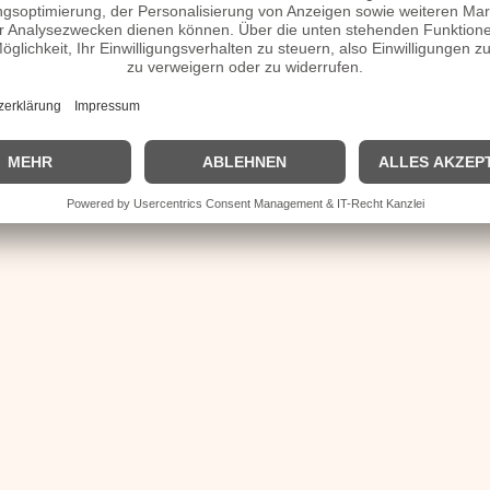
Das 20. Jahrhundert
|
Impressum
| Kurbio deutsch | Kurzbiografie |