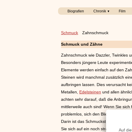
Biografien
Chronik
Film
Schmuck
Zahnschmuck
Schmuck und Zähne
Zahnschmuck wie Dazzler, Twinkles und B
Besonders jüngere Leute experimentier
Elemente werden einfach auf den Zahn
Steinen wird manchmal zusätzlich ein
aufbringen lassen. Dies verursacht k
Metallen,
Edelsteinen
und allen ähnli
achten sehr darauf, daß die Anbringun
mittlerweile auch sind! Wenn Sie sich
problemlos, sich den Blickfang in den
Darin ist das Schmuckstück selbst ber
Sie sich auf ein noch strahlenderes Lä